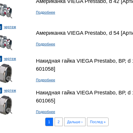
Американка VIEGA Prestabo, d 42 [Арт
Подробнее
о
чертеж
Американка VIEGA Prestabo, d 54 [Арт
Подробнее
о
чертеж
Накидная гайка VIEGA Prestabo, ВР, d 1
601058]
Подробнее
о
чертеж
Накидная гайка VIEGA Prestabo, ВР, d 1
601065]
Подробнее
1
2
Дальше ›
Послед »