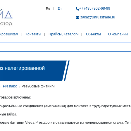
+7 (495) 902-68-99
Ru
|
En
zakaz@inrusstrade.ru
ировщикам
Контакты
Прайсы, Каталоги
Объекты
О компании
из нелегированной
→
Prestabo
→
Резьбовые фитинги
 товаров включены:
о-разъёмные соединения (американки) для монтажа в труднодоступных мест
ные гайки.
бовые фитинги Viega Prestabo изготавливаются из нелегированной стали. Фи