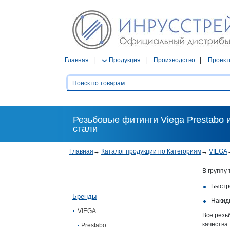
Главная
Продукция
Производство
Проект
Резьбовые фитинги Viega Prestabo 
стали
Главная
→
Каталог продукции по Категориям
→
VIEGA
В группу
Быстр
Бренды
Накид
VIEGA
Все резь
качества.
Prestabo