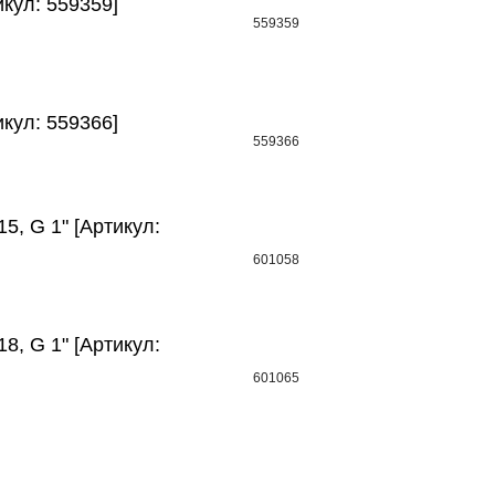
икул: 559359]
559359
икул: 559366]
559366
5, G 1" [Артикул:
601058
8, G 1" [Артикул:
601065