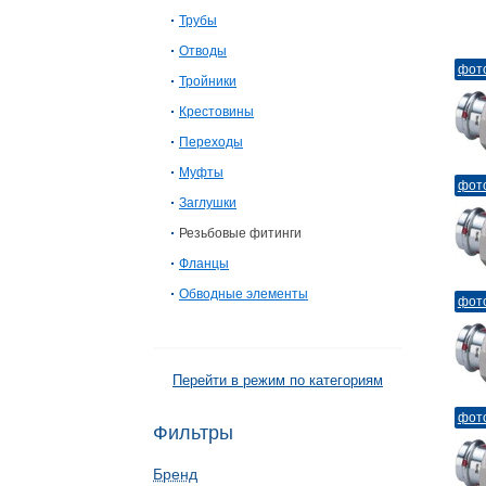
Трубы
Отводы
фот
Тройники
Крестовины
Переходы
Муфты
фот
Заглушки
Резьбовые фитинги
Фланцы
Обводные элементы
фот
Перейти в режим по категориям
фот
Фильтры
Бренд