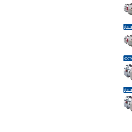
фот
фот
фот