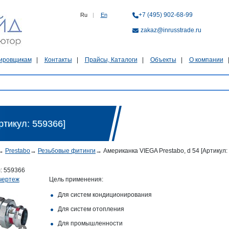
+7 (495) 902-68-99
Ru
|
En
zakaz@inrusstrade.ru
ировщикам
Контакты
Прайсы, Каталоги
Объекты
О компании
ртикул: 559366]
→
Prestabo
→
Резьбовые фитинги
→
Американка VIEGA Prestabo, d 54 [Артикул:
л:
559366
чертеж
Цель применения:
Для систем кондиционирования
Для систем отопления
Для промышленности