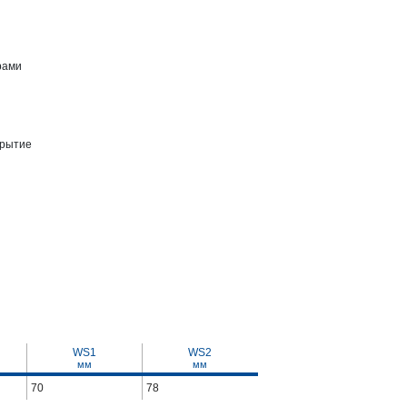
рами
крытие
WS1
WS2
мм
мм
70
78