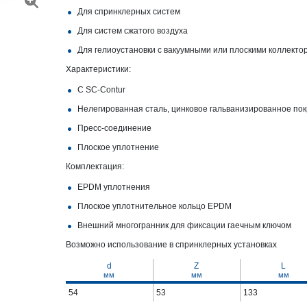
Для спринклерных систем
Для систем сжатого воздуха
Для гелиоустановки с вакуумными или плоскими коллекто
Характеристики:
С SC‑Contur
Нелегированная сталь, цинковое гальванизированное по
Пресс-соединение
Плоское уплотнение
Комплектация:
EPDM уплотнения
Плоское уплотнительное кольцо EPDM
Внешний многогранник для фиксации гаечным ключом
Возможно использование в спринклерных установках
d
Z
L
мм
мм
мм
54
53
133