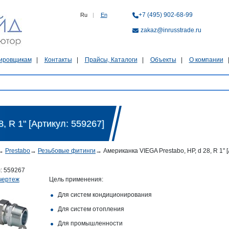
+7 (495) 902-68-99
Ru
|
En
zakaz@inrusstrade.ru
ировщикам
Контакты
Прайсы, Каталоги
Объекты
О компании
, R 1" [Артикул: 559267]
→
Prestabo
→
Резьбовые фитинги
→
Американка VIEGA Prestabo, НР, d 28, R 1" 
л:
559267
чертеж
Цель применения:
Для систем кондиционирования
Для систем отопления
Для промышленности