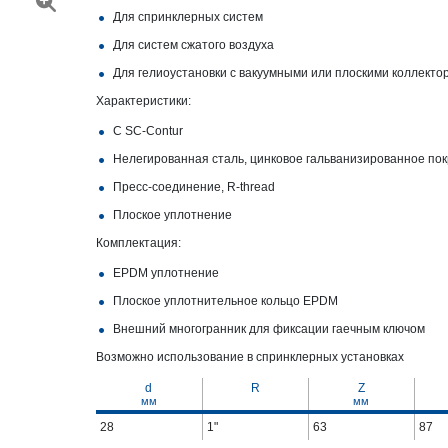
Для спринклерных систем
Для систем сжатого воздуха
Для гелиоустановки с вакуумными или плоскими коллекто
Характеристики:
С SC‑Contur
Нелегированная сталь, цинковое гальванизированное по
Пресс-соединение, R-​thread
Плоское уплотнение
Комплектация:
EPDM уплотнение
Плоское уплотнительное кольцо EPDM
Внешний многогранник для фиксации гаечным ключом
Возможно использование в спринклерных установках
d
R
Z
мм
мм
28
1"
63
87