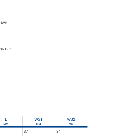
рами
крытие
L
WS1
WS2
мм
мм
мм
37
34