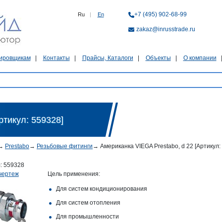
+7 (495) 902-68-99
Ru
|
En
zakaz@inrusstrade.ru
ировщикам
Контакты
Прайсы, Каталоги
Объекты
О компании
ртикул: 559328]
→
Prestabo
→
Резьбовые фитинги
→
Американка VIEGA Prestabo, d 22 [Артикул:
л:
559328
чертеж
Цель применения:
Для систем кондиционирования
Для систем отопления
Для промышленности