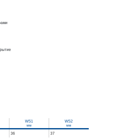
рами
крытие
WS1
WS2
мм
мм
36
37