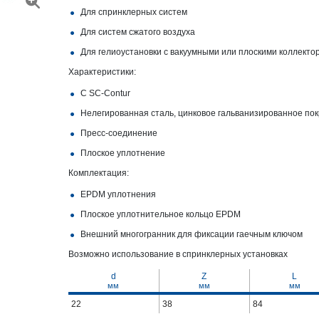
Для спринклерных систем
Для систем сжатого воздуха
Для гелиоустановки с вакуумными или плоскими коллекто
Характеристики:
С SC‑Contur
Нелегированная сталь, цинковое гальванизированное по
Пресс-соединение
Плоское уплотнение
Комплектация:
EPDM уплотнения
Плоское уплотнительное кольцо EPDM
Внешний многогранник для фиксации гаечным ключом
Возможно использование в спринклерных установках
d
Z
L
мм
мм
мм
22
38
84