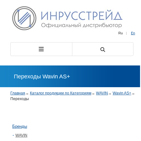
Ru
|
En
Переходы Wavin AS+
Главная
→
Каталог продукции по Категориям
→
WAVIN
→
Wavin AS+
→
Переходы
Бренды
WAVIN