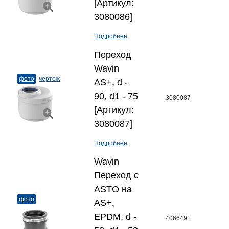
[Артикул:
3080086]
Подробнее
Переход
Wavin
фото
чертеж
AS+, d -
90, d1 - 75
3080087
[Артикул:
3080087]
Подробнее
Wavin
Переход с
ASTO на
фото
AS+,
EPDM, d -
4066491