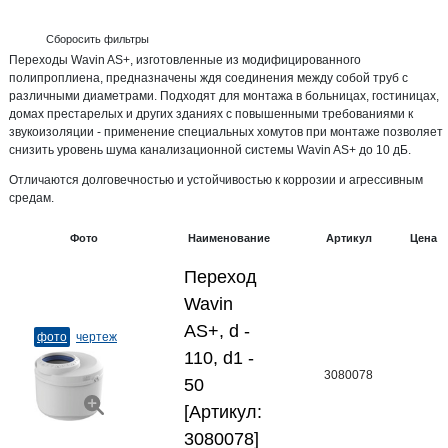
Сборосить фильтры
Переходы Wavin AS+, изготовленные из модифицированного
полипроплиена, предназначены ждя соединения между собой труб с
различными диаметрами. Подходят для монтажа в больницах, гостиницах,
домах престарелых и других зданиях с повышенными требованиями к
звукоизоляции - применение специальных хомутов при монтаже позволяет
снизить уровень шума канализационной системы Wavin AS+ до 10 дБ.
Отличаются долговечностью и устойчивостью к коррозии и агрессивным
средам.
Фото
Наименование
Артикул
Цена
Переход
Wavin
AS+, d -
фото
чертеж
110, d1 -
3080078
50
[Артикул:
3080078]