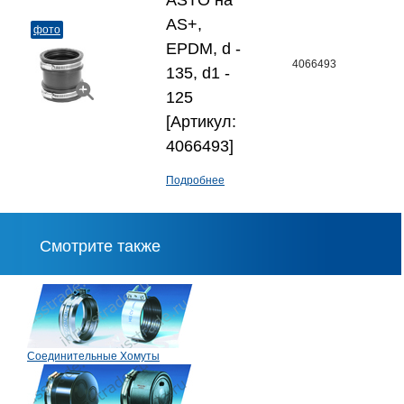
ASTO на
AS+,
фото
EPDM, d -
4066493
135, d1 -
125
[Артикул:
4066493]
Подробнее
Смотрите также
Соединительные Хомуты