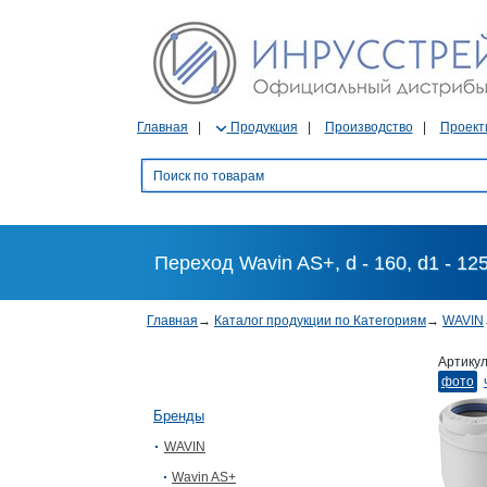
Главная
Продукция
Производство
Проект
Переход Wavin AS+, d - 160, d1 - 12
Главная
→
Каталог продукции по Категориям
→
WAVIN
Артику
фото
Бренды
WAVIN
Wavin AS+