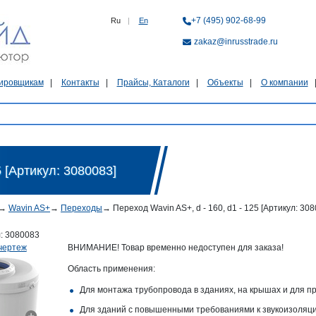
+7 (495) 902-68-99
Ru
|
En
zakaz@inrusstrade.ru
ировщикам
Контакты
Прайсы, Каталоги
Объекты
О компании
5 [Артикул: 3080083]
→
Wavin AS+
→
Переходы
→
Переход Wavin AS+, d - 160, d1 - 125 [Артикул: 308
л:
3080083
чертеж
ВНИМАНИЕ! Товар временно недоступен для заказа!
Область применения:
Для монтажа трубопровода в зданиях, на крышах и для пр
Для зданий с повышенными требованиями к звукоизоляц