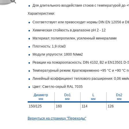
Для длительного воздействия стоков с температурой до 
Характеристики:
Соответствует или превосходит нормы DIN EN 12056 и DI
Химическая стойкость в диапазоне pH 2 - 12
Материал: полипропилен, усиленный минералами
Плотность: 1,9 г/см3
Модули упругости: 1800 N/мм2
Реакции на пожароопасность: DIN 4102, B2 и EN13501 D-S
Температурный режим: Кратковременно +95 °C и +90 °C 
Линейный коэффициент теплового расширения: 0,06 мм/
Цвет: Светло-серый RAL 7035
Диаметр
Do1
L
Ds2
мм
мм
мм
мм
150/125
160
114
126
Вернуться на страницу "Переходы"