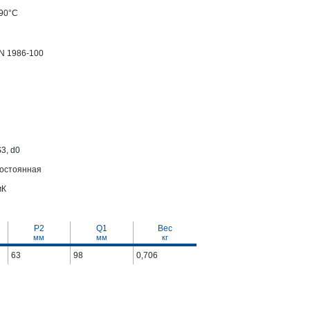
+90°С
N 1986-100
3, d0
постоянная
мК
P2
Q1
Вес
мм
мм
кг
63
98
0,706