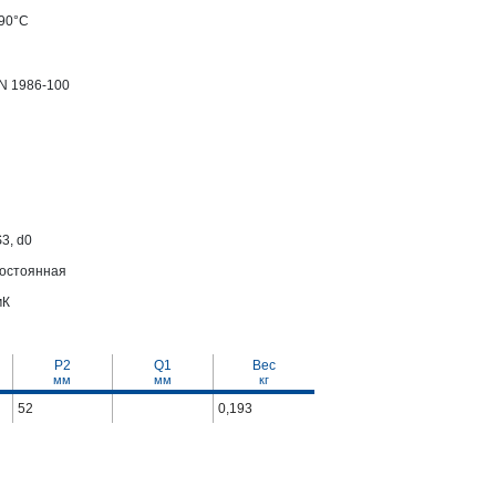
+90°С
N 1986-100
3, d0
постоянная
мК
P2
Q1
Вес
мм
мм
кг
52
0,193