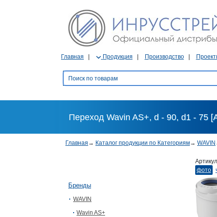
Главная
Продукция
Производство
Проект
Переход Wavin AS+, d - 90, d1 - 75 [
Главная
→
Каталог продукции по Категориям
→
WAVIN
Артику
фото
Бренды
WAVIN
Wavin AS+