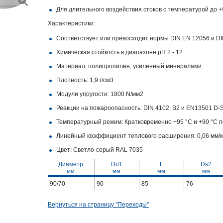
Для длительного воздействия стоков с температурой до 
Характеристики:
Соответствует или превосходит нормы DIN EN 12056 и DI
Химическая стойкость в диапазоне pH 2 - 12
Материал: полипропилен, усиленный минералами
Плотность: 1,9 г/см3
Модули упругости: 1800 N/мм2
Реакции на пожароопасность: DIN 4102, B2 и EN13501 D-S
Температурный режим: Кратковременно +95 °C и +90 °C 
Линейный коэффициент теплового расширения: 0,06 мм/
Цвет: Светло-серый RAL 7035
Диаметр
Do1
L
Ds2
мм
мм
мм
мм
90/70
90
85
76
Вернуться на страницу "Переходы"