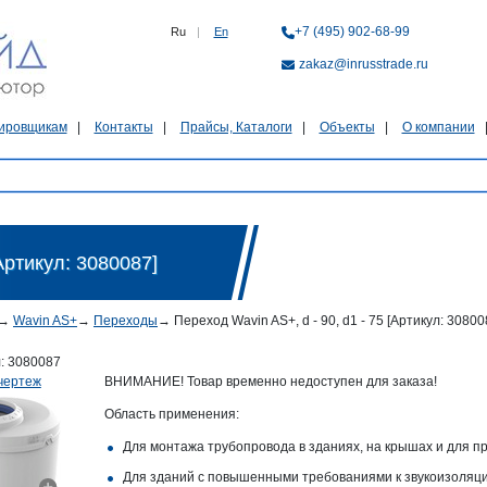
+7 (495) 902-68-99
Ru
|
En
zakaz@inrusstrade.ru
ировщикам
Контакты
Прайсы, Каталоги
Объекты
О компании
Артикул: 3080087]
→
Wavin AS+
→
Переходы
→
Переход Wavin AS+, d - 90, d1 - 75 [Артикул: 30800
л:
3080087
чертеж
ВНИМАНИЕ! Товар временно недоступен для заказа!
Область применения:
Для монтажа трубопровода в зданиях, на крышах и для пр
Для зданий с повышенными требованиями к звукоизоляц