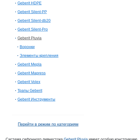
Geberit HDPE
Geberit Silent-PP
Geberit Silent-db20
Geberit Silent-Pro
Geberit Pluvia
Воронки
Элементы крепления
Geberit Mepla
Geberit Mapress
Geberit Volex
Трапы Geberit
Geberit Инструменты
Перейти в режим по категориям
Система сифонного ливнестока
Geberit Pluvia
имеет особую конструкцию