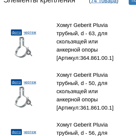
(
74 Товара
)
По
Хомут Geberit Pluvia
фото
чертеж
трубный, d - 63, для
скользящей или
анкерной опоры
[Артикул:364.861.00.1]
Хомут Geberit Pluvia
фото
чертеж
трубный, d - 50, для
скользящей или
анкерной опоры
[Артикул:361.861.00.1]
Хомут Geberit Pluvia
фото
чертеж
трубный, d - 56, для