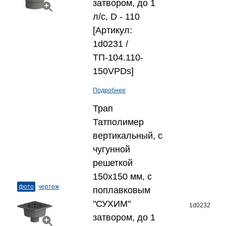
затвором, до 1
л/с, D - 110
[Артикул:
1d0231 /
ТП-104.110-
150VPDs]
Подробнее
Трап
Татполимер
вертикальный, с
чугунной
решеткой
150x150 мм, с
фото
чертеж
поплавковым
"СУХИМ"
1d0232
затвором, до 1