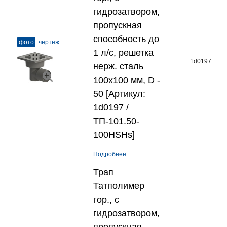
гидрозатвором,
пропускная
способность до
фото
чертеж
1 л/с, решетка
1d0197
нерж. сталь
100х100 мм, D -
50 [Артикул:
1d0197 /
ТП-101.50-
100HSHs]
Подробнее
Трап
Татполимер
гор., с
гидрозатвором,