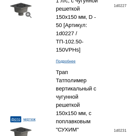
1 л/с, с чугунной
1d0227
решеткой
150x150 мм, D -
50 [Артикул:
1d0227 /
ТП-102.50-
150VPHs]
Подробнее
Трап
Татполимер
вертикальный с
чугунной
решеткой
150x150 мм, с
фото
чертеж
поплавковым
"СУХИМ"
1d0231