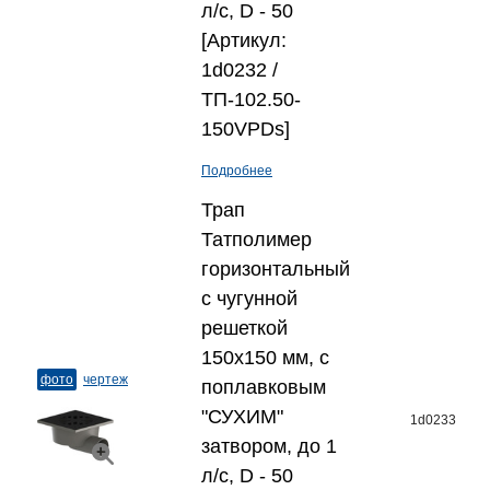
л/с, D - 50
[Артикул:
1d0232 /
ТП-102.50-
150VPDs]
Подробнее
Трап
Татполимер
горизонтальный
с чугунной
решеткой
150x150 мм, с
фото
чертеж
поплавковым
"СУХИМ"
1d0233
затвором, до 1
л/с, D - 50