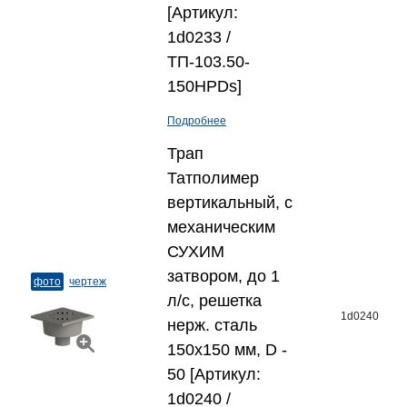
[Артикул:
1d0233 /
ТП-103.50-
150HPDs]
Подробнее
Трап
Татполимер
вертикальный, с
механическим
СУХИМ
затвором, до 1
фото
чертеж
л/с, решетка
1d0240
нерж. сталь
150x150 мм, D -
50 [Артикул:
1d0240 /