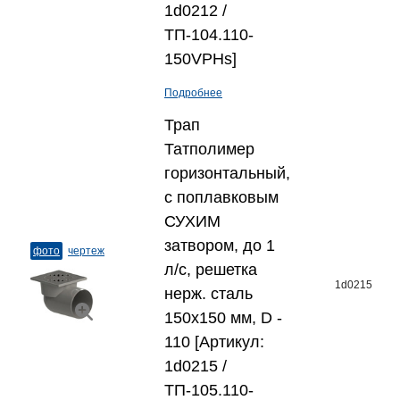
1d0212 /
ТП-104.110-
150VPHs]
Подробнее
Трап
Татполимер
горизонтальный,
с поплавковым
СУХИМ
затвором, до 1
фото
чертеж
л/с, решетка
1d0215
нерж. сталь
150x150 мм, D -
110 [Артикул:
1d0215 /
ТП-105.110-