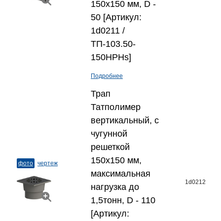
150x150 мм, D -
50 [Артикул:
1d0211 /
ТП-103.50-
150HPHs]
Подробнее
Трап
Татполимер
вертикальный, с
чугунной
решеткой
150x150 мм,
фото
чертеж
максимальная
1d0212
нагрузка до
1,5тонн, D - 110
[Артикул: