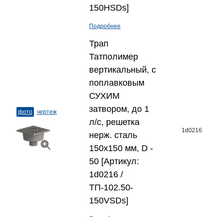
150HSDs]
Подробнее
Трап
Татполимер
вертикальный, с
поплавковым
СУХИМ
затвором, до 1
фото
чертеж
л/с, решетка
1d0216
нерж. сталь
150x150 мм, D -
50 [Артикул:
1d0216 /
ТП-102.50-
150VSDs]