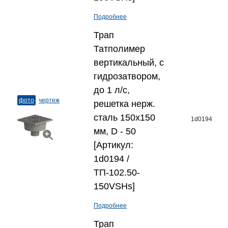
Подробнее
Трап
Татполимер
вертикальный, с
гидрозатвором,
до 1 л/с,
фото
чертеж
решетка нерж.
сталь 150x150
1d0194
мм, D - 50
[Артикул:
1d0194 /
ТП-102.50-
150VSHs]
Подробнее
Трап