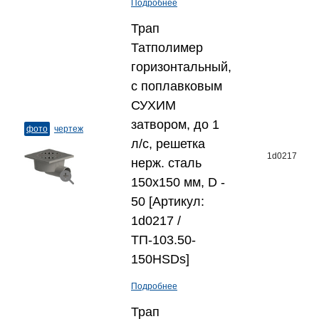
Подробнее
Трап
Татполимер
горизонтальный,
с поплавковым
СУХИМ
затвором, до 1
фото
чертеж
л/с, решетка
1d0217
нерж. сталь
150x150 мм, D -
50 [Артикул:
1d0217 /
ТП-103.50-
150HSDs]
Подробнее
Трап