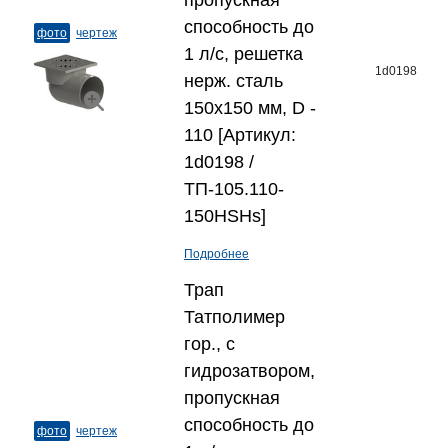
пропускная
способность до
фото
чертеж
1 л/с, решетка
1d0198
нерж. сталь
150x150 мм, D -
110 [Артикул:
1d0198 /
ТП-105.110-
150HSHs]
Подробнее
Трап
Татполимер
гор., с
гидрозатвором,
пропускная
способность до
фото
чертеж