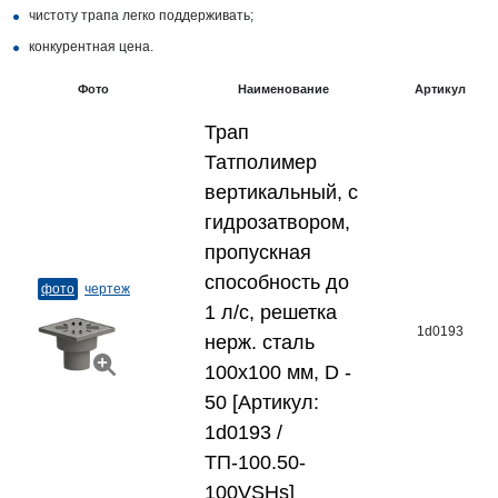
чистоту трапа легко поддерживать;
конкурентная цена.
Фото
Наименование
Артикул
Трап
Татполимер
вертикальный, с
гидрозатвором,
пропускная
способность до
фото
чертеж
1 л/с, решетка
1d0193
нерж. сталь
100х100 мм, D -
50 [Артикул:
1d0193 /
ТП-100.50-
100VSHs]