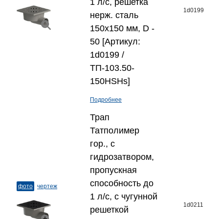
1 л/с, решетка
1d0199
нерж. сталь
150x150 мм, D -
50 [Артикул:
1d0199 /
ТП-103.50-
150HSHs]
Подробнее
Трап
Татполимер
гор., с
гидрозатвором,
пропускная
способность до
фото
чертеж
1 л/с, с чугунной
1d0211
решеткой