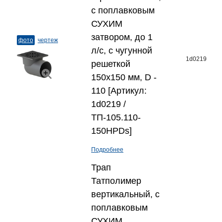
с поплавковым
СУХИМ
затвором, до 1
фото
чертеж
л/с, с чугунной
1d0219
решеткой
150x150 мм, D -
110 [Артикул:
1d0219 /
ТП-105.110-
150HPDs]
Подробнее
Трап
Татполимер
вертикальный, с
поплавковым
СУХИМ