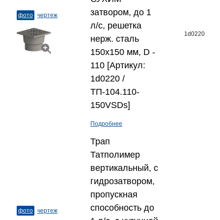
затвором, до 1
фото
чертеж
л/с, решетка
1d0220
нерж. сталь
150x150 мм, D -
110 [Артикул:
1d0220 /
ТП-104.110-
150VSDs]
Подробнее
Трап
Татполимер
вертикальный, с
гидрозатвором,
пропускная
способность до
фото
чертеж