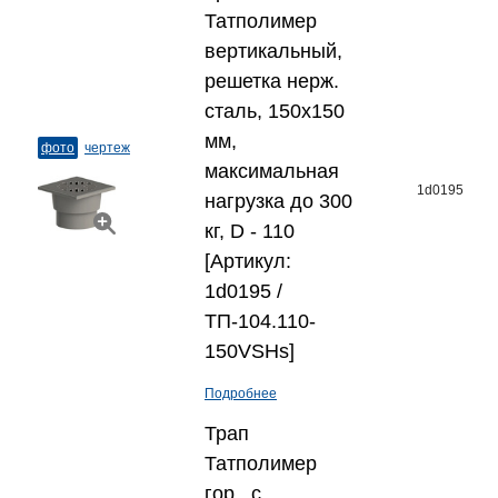
Татполимер
вертикальный,
решетка нерж.
сталь, 150x150
мм,
фото
чертеж
максимальная
1d0195
нагрузка до 300
кг, D - 110
[Артикул:
1d0195 /
ТП-104.110-
150VSHs]
Подробнее
Трап
Татполимер
гор., с