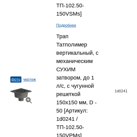
ТП-102.50-
150VSMs]
Подробнее
Трап
Татполимер
вертикальный, с
механическим
СУХИМ
затвором, до 1
фото
чертеж
л/с, с чугунной
1d0241
решеткой
150x150 мм, D -
50 [Артикул:
1d0241 /
ТП-102.50-
150VPMs]