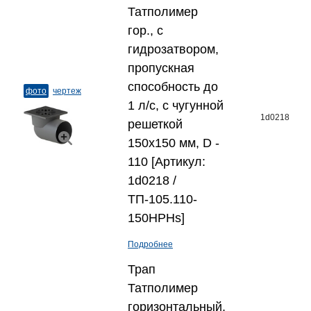
Татполимер
гор., с
гидрозатвором,
пропускная
способность до
фото
чертеж
1 л/с, с чугунной
1d0218
решеткой
150x150 мм, D -
110 [Артикул:
1d0218 /
ТП-105.110-
150HPHs]
Подробнее
Трап
Татполимер
горизонтальный,