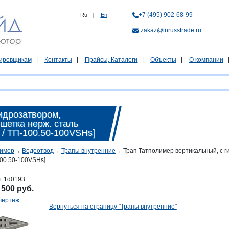
+7 (495) 902-68-99
Ru
|
En
zakaz@inrusstrade.ru
ировщикам
Контакты
Прайсы, Каталоги
Объекты
О компании
идрозатвором,
ешетка нерж. сталь
3 / ТП-100.50-100VSHs]
лимер
→
Водоотвод
→
Трапы внутренние
→
Трап Татполимер вертикальный, с ги
-100.50-100VSHs]
л:
1d0193
:
500 руб.
чертеж
Вернуться на страницу "Трапы внутренние"