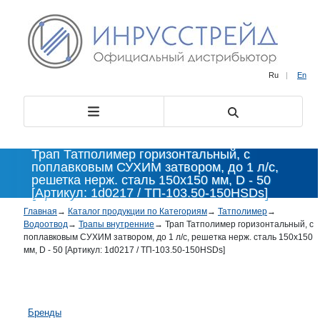
Ru
|
En
Трап Татполимер горизонтальный, с
поплавковым СУХИМ затвором, до 1 л/с,
решетка нерж. сталь 150x150 мм, D - 50
[Артикул: 1d0217 / ТП-103.50-150HSDs]
Главная
→
Каталог продукции по Категориям
→
Татполимер
→
Водоотвод
→
Трапы внутренние
→
Трап Татполимер горизонтальный, с
поплавковым СУХИМ затвором, до 1 л/с, решетка нерж. сталь 150x150
мм, D - 50 [Артикул: 1d0217 / ТП-103.50-150HSDs]
Бренды