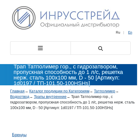
Ru
|
En
Трап Татполимер гор., с гидрозатвором,
пропускная способность до 1 л/с, решетка
нерж. сталь 100х100 мм, D - 50 [Артикул:
1d0197 / ТП-101.50-100HSHs]
Главная
→
Каталог продукции по Категориям
→
Татполимер
→
Водоотвод
→
Трапы внутренние
→
Трап Татполимер гор., с
гидрозатвором, пропускная способность до 1 л/с, решетка нерж. сталь
100х100 мм, D - 50 [Артикул: 1d0197 / ТП-101.50-100HSHs]
Бренды