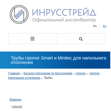
Ru
|
En
Трубы Uponor Smart и Minitec для напольного
отопления
Главная
→
Каталог продукции по Категориям
→
Uponor
→
Uponor
Напольное отопление
→
Трубы
Бренды
Uponor