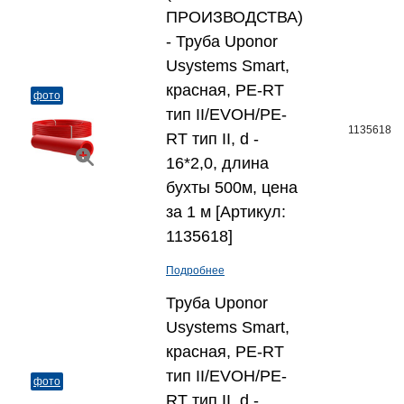
ПРОИЗВОДСТВА)
- Труба Uponor
Usystems Smart,
красная, PE-RT
фото
тип II/EVOH/PE-
1135618
RT тип II, d -
16*2,0, длина
бухты 500м, цена
за 1 м [Артикул:
1135618]
Подробнее
Труба Uponor
Usystems Smart,
красная, PE-RT
тип II/EVOH/PE-
фото
RT тип II, d -