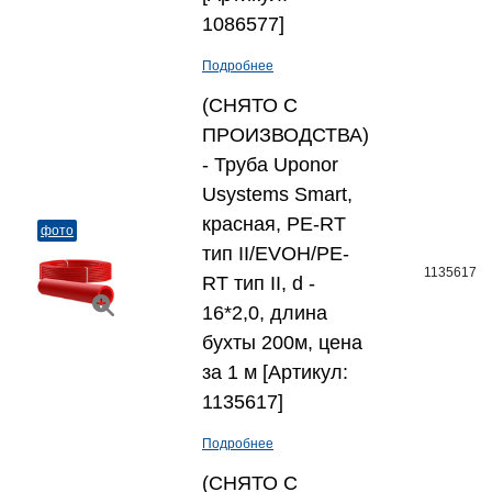
1086577]
Подробнее
(СНЯТО С
ПРОИЗВОДСТВА)
- Труба Uponor
Usystems Smart,
красная, PE-RT
фото
тип II/EVOH/PE-
1135617
RT тип II, d -
16*2,0, длина
бухты 200м, цена
за 1 м [Артикул:
1135617]
Подробнее
(СНЯТО С