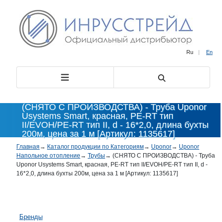
Ru
|
En
(СНЯТО С ПРОИЗВОДСТВА) - Труба Uponor
Usystems Smart, красная, PE-RT тип
II/EVOH/PE-RT тип II, d - 16*2,0, длина бухты
200м, цена за 1 м [Артикул: 1135617]
Главная
→
Каталог продукции по Категориям
→
Uponor
→
Uponor
Напольное отопление
→
Трубы
→
(СНЯТО С ПРОИЗВОДСТВА) - Труба
Uponor Usystems Smart, красная, PE-RT тип II/EVOH/PE-RT тип II, d -
16*2,0, длина бухты 200м, цена за 1 м [Артикул: 1135617]
Бренды