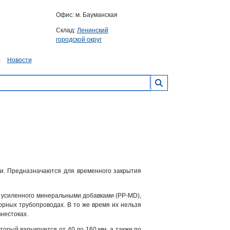
Офис: м. Бауманская
Склад:
Ленинский
городской округ
Новости
зи. Предназначаются для временного закрытия
, усиленного минеральными добавками (PP-MD),
порных трубопроводах. В то же время их нельзя
нестоках.
торый варьируется от 40 до 160 мм, а также по