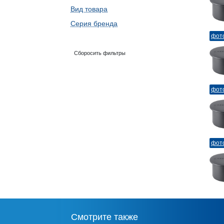
Вид товара
Серия бренда
фот
Сборосить фильтры
фот
фот
Смотрите также