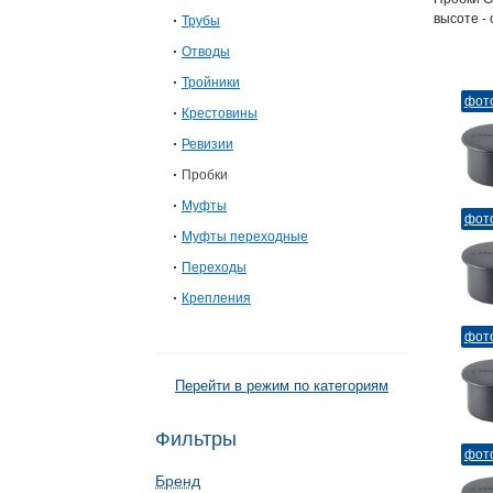
высоте - 
Трубы
Отводы
Тройники
фот
Крестовины
Ревизии
Пробки
Муфты
фот
Муфты переходные
Переходы
Крепления
фот
Перейти в режим по категориям
Фильтры
фот
Бренд