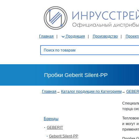
Главная
Продукция
Производство
Проект
Пробки Geberit Silent-PP
Главная
→
Каталог продукции по Категориям
→
GEBER
Специаль
торца си
Тепловое
Бренды
и могут 
GEBERIT
применят
Geberit Silent-PP
Пробки G