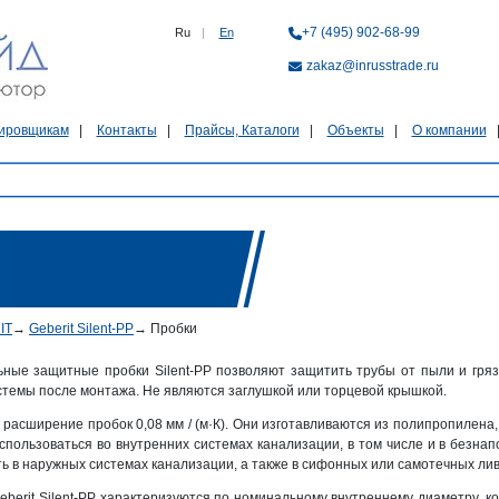
+7 (495) 902-68-99
Ru
|
En
zakaz@inrusstrade.ru
ировщикам
Контакты
Прайсы, Каталоги
Объекты
О компании
IT
→
Geberit Silent-PP
→
Пробки
ные защитные пробки Silent-PP позволяют защитить трубы от пыли и гря
стемы после монтажа. Не являются заглушкой или торцевой крышкой.
 расширение пробок 0,08 мм / (м·К). Они изготавливаются из полипропилена
использоваться во внутренних системах канализации, в том числе и в безна
ь в наружных системах канализации, а также в сифонных или самотечных лив
eberit Silent-PP характеризуются по номинальному внутреннему диаметру, ко