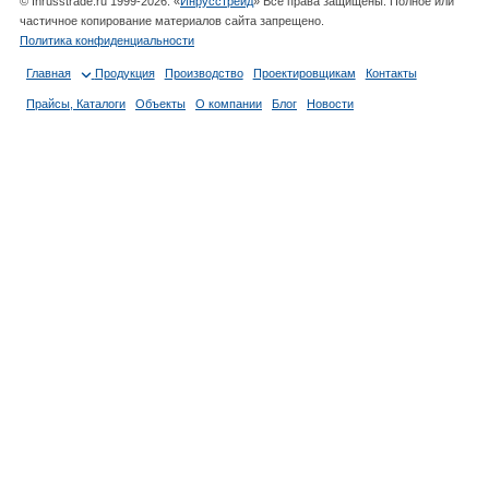
© Inrusstrade.ru 1999-2026. «
Инрусстрейд
» Все права защищены. Полное или
частичное копирование материалов сайта запрещено.
Политика конфиденциальности
Главная
Продукция
Производство
Проектировщикам
Контакты
Прайсы, Каталоги
Объекты
О компании
Блог
Новости