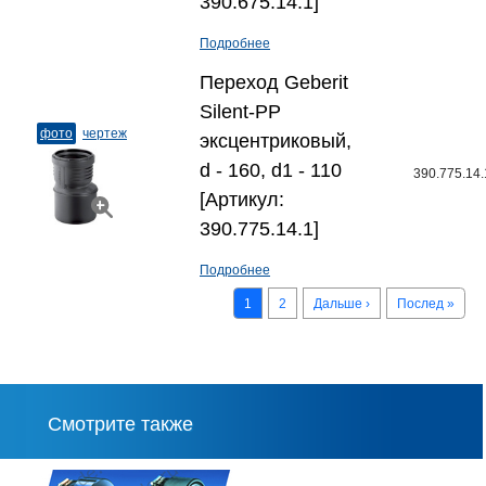
390.675.14.1]
Подробнее
Переход Geberit
Silent-PP
фото
чертеж
эксцентриковый,
d - 160, d1 - 110
390.775.14.
[Артикул:
390.775.14.1]
Подробнее
1
2
Дальше ›
Послед »
Смотрите также