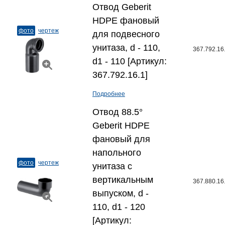
Отвод Geberit
HDPE фановый
фото
чертеж
для подвесного
унитаза, d - 110,
367.792.16
d1 - 110 [Артикул:
367.792.16.1]
Подробнее
Отвод 88.5°
Geberit HDPE
фановый для
напольного
фото
чертеж
унитаза с
вертикальным
367.880.16
выпуском, d -
110, d1 - 120
[Артикул: