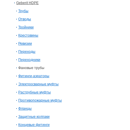
Geberit HDPE
Трубы
Отводы
Тройники
Крестовины
Ревизии
Переходы
Переходники
Фановые трубы
Фитинги-аэраторы
Электросварныe муфты
Раструбные муфты
Противопожарные муфты
Фланцы
Защитные колпаки
Концевые фитинги