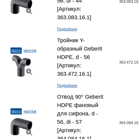
56, di - 44
363.083.16
[Артикул:
363.083.16.1]
Подробнее
Тройник Y-
образный Geberit
фото
чертеж
HDPE, d - 56
363.472.16
[Артикул:
363.472.16.1]
Подробнее
Отвод 90° Geberit
HDPE фановый
фото
чертеж
для сифона, d -
56, di - 57
364.084.16
[Артикул:
364.084.16.1]