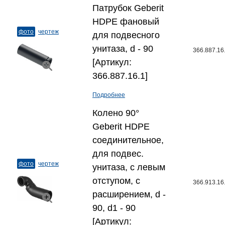
Патрубок Geberit
HDPE фановый
фото
чертеж
для подвесного
унитаза, d - 90
366.887.16
[Артикул:
366.887.16.1]
Подробнее
Колено 90°
Geberit HDPE
соединительное,
для подвес.
фото
чертеж
унитаза, с левым
отступом, с
366.913.16
расширением, d -
90, d1 - 90
[Артикул: