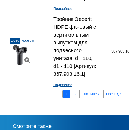
Подробнее
Тройник Geberit
HDPE фановый с
вертикальным
фото
чертеж
выпуском для
подвесного
367.903.16
унитаза, d - 110,
d1 - 110 [Артикул:
367.903.16.1]
Подробнее
1
2
Дальше ›
Послед »
Смотрите также