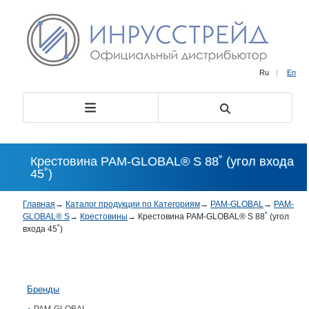
Ru
|
En
Крестовина PAM-GLOBAL® S 88˚ (угол входа
45˚)
Главная
→
Каталог продукции по Категориям
→
PAM-GLOBAL
→
PAM-
GLOBAL® S
→
Крестовины
→
Крестовина PAM-GLOBAL® S 88˚ (угол
входа 45˚)
Бренды