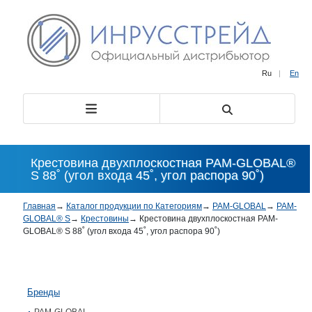
Ru
|
En
Крестовина двухплоскостная PAM-GLOBAL®
S 88˚ (угол входа 45˚, угол распора 90˚)
Главная
→
Каталог продукции по Категориям
→
PAM-GLOBAL
→
PAM-
GLOBAL® S
→
Крестовины
→
Крестовина двухплоскостная PAM-
GLOBAL® S 88˚ (угол входа 45˚, угол распора 90˚)
Бренды