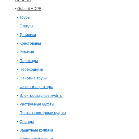
GEBERIT
Geberit HDPE
Трубы
Отводы
Тройники
Крестовины
Ревизии
Переходы
Переходники
Фановые трубы
Фитинги-аэраторы
Электросварныe муфты
Раструбные муфты
Противопожарные муфты
Фланцы
Защитные колпаки