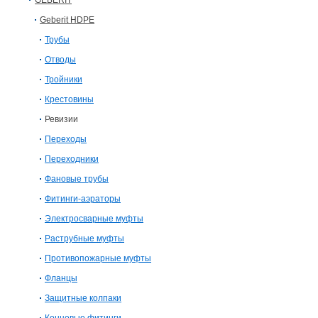
GEBERIT
Geberit HDPE
Трубы
Отводы
Тройники
Крестовины
Ревизии
Переходы
Переходники
Фановые трубы
Фитинги-аэраторы
Электросварныe муфты
Раструбные муфты
Противопожарные муфты
Фланцы
Защитные колпаки