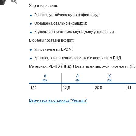
Характеристики:
Ревизия устойчива к ультрафиолету;
Оснащена овальной крышкой;
K указывает максимальную длину укорочения.
В объём поставки входят:
Уплотнение из EPDM;
Крышка, выполненная из стали с покрытием ПНД.
Материал: PE-HD (ПНД). Полиэтилен высокой плотности (По
d
A
X
мм
cм
cм
125
12,5
20,5
41
Вернуться на страницу "Ревизии"