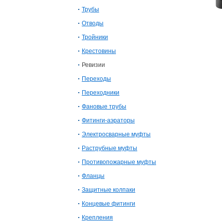
Трубы
Отводы
Тройники
Крестовины
Ревизии
Переходы
Переходники
Фановые трубы
Фитинги-аэраторы
Электросварныe муфты
Раструбные муфты
Противопожарные муфты
Фланцы
Защитные колпаки
Концевые фитинги
Крепления