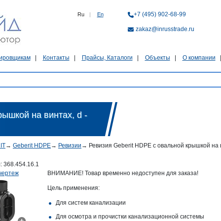
+7 (495) 902-68-99
Ru
|
En
zakaz@inrusstrade.ru
ировщикам
Контакты
Прайсы, Каталоги
Объекты
О компании
ышкой на винтах, d -
IT
→
Geberit HDPE
→
Ревизии
→
Ревизия Geberit HDPE с овальной крышкой на ви
л:
368.454.16.1
чертеж
ВНИМАНИЕ! Товар временно недоступен для заказа!
Цель применения:
Для систем канализации
Для осмотра и прочистки канализационной системы