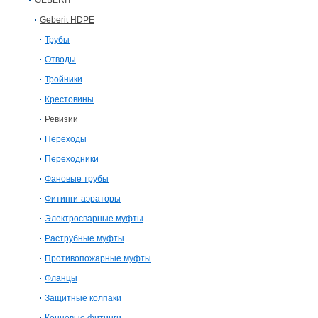
GEBERIT
Geberit HDPE
Трубы
Отводы
Тройники
Крестовины
Ревизии
Переходы
Переходники
Фановые трубы
Фитинги-аэраторы
Электросварныe муфты
Раструбные муфты
Противопожарные муфты
Фланцы
Защитные колпаки