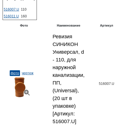
516007.U
110
516011.U
160
Фото
Наименование
Артикул
Ревизия
СИНИКОН
Универсал, d
- 110, для
наружной
фото
чертеж
канализации,
ПП,
516007.U
(Universal),
(20 шт в
упаковке)
[Артикул:
516007.U]