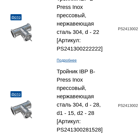
Press Inox
прессовый,
фото
нержавеющая
PS2413002
сталь 304, d - 22
[Артикул:
PS241300222222]
Подробнее
Тройник IBP B-
Press Inox
прессовый,
фото
нержавеющая
сталь 304, d - 28,
PS2413002
d1 - 15, d2 - 28
[Артикул:
PS241300281528]