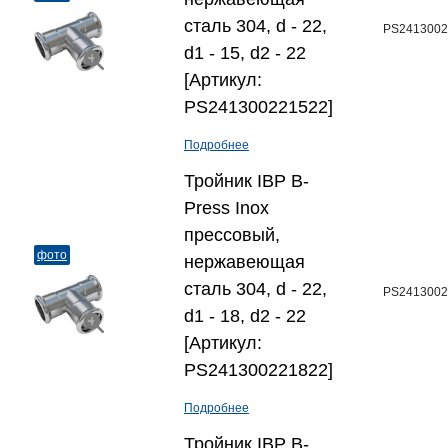
сталь 304, d - 22,
PS2413002
d1 - 15, d2 - 22
[Артикул:
PS241300221522]
Подробнее
Тройник IBP B-
Press Inox
прессовый,
фото
нержавеющая
сталь 304, d - 22,
PS2413002
d1 - 18, d2 - 22
[Артикул:
PS241300221822]
Подробнее
Тройник IBP B-