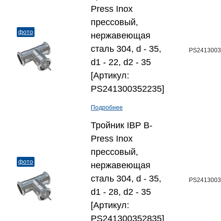
Press Inox
прессовый,
фото
нержавеющая
сталь 304, d - 35,
PS2413003
d1 - 22, d2 - 35
[Артикул:
PS241300352235]
Подробнее
Тройник IBP B-
Press Inox
прессовый,
фото
нержавеющая
сталь 304, d - 35,
PS2413003
d1 - 28, d2 - 35
[Артикул:
PS241300352835]