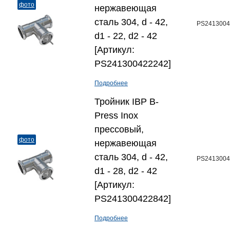
фото
нержавеющая
сталь 304, d - 42,
PS2413004
d1 - 22, d2 - 42
[Артикул:
PS241300422242]
Подробнее
Тройник IBP B-
Press Inox
прессовый,
фото
нержавеющая
сталь 304, d - 42,
PS2413004
d1 - 28, d2 - 42
[Артикул:
PS241300422842]
Подробнее