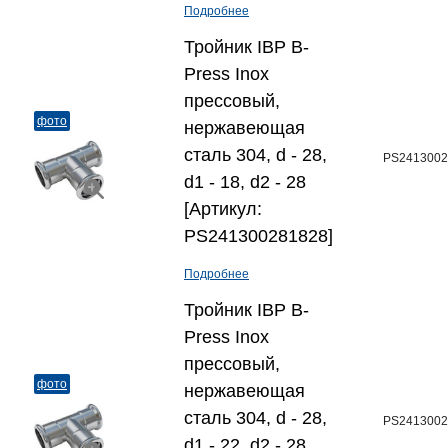
Подробнее
Тройник IBP B-
Press Inox
прессовый,
фото
нержавеющая
сталь 304, d - 28,
PS2413002
d1 - 18, d2 - 28
[Артикул:
PS241300281828]
Подробнее
Тройник IBP B-
Press Inox
прессовый,
фото
нержавеющая
сталь 304, d - 28,
PS2413002
d1 - 22, d2 - 28