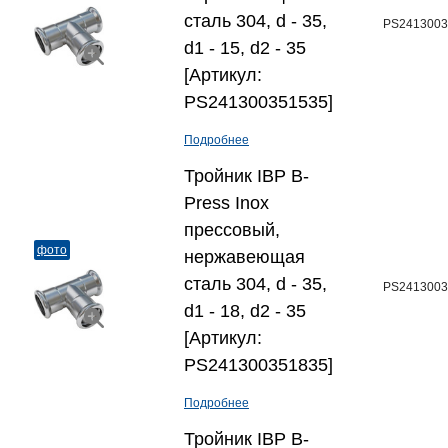
сталь 304, d - 35,
PS2413003
d1 - 15, d2 - 35
[Артикул:
PS241300351535]
Подробнее
Тройник IBP B-
Press Inox
прессовый,
фото
нержавеющая
сталь 304, d - 35,
PS2413003
d1 - 18, d2 - 35
[Артикул:
PS241300351835]
Подробнее
Тройник IBP B-