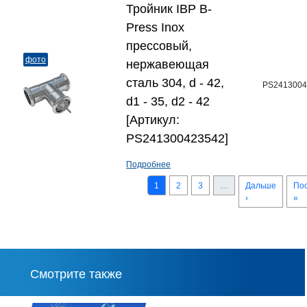
Тройник IBP B-
Press Inox
прессовый,
фото
нержавеющая
сталь 304, d - 42,
PS2413004
d1 - 35, d2 - 42
[Артикул:
PS241300423542]
Подробнее
1
2
3
…
Дальше
По
›
»
Смотрите также