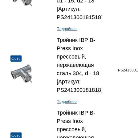
d1 - 15, d2 - 18
[Артикул:
PS241300181518]
Подробнее
Тройник IBP B-
Press Inox
прессовый,
фото
нержавеющая
PS2413001
сталь 304, d - 18
[Артикул:
PS241300181818]
Подробнее
Тройник IBP B-
Press Inox
прессовый,
фото
нержавеющая