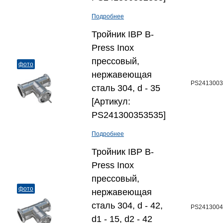
Подробнее
Тройник IBP B-
Press Inox
прессовый,
фото
нержавеющая
PS2413003
сталь 304, d - 35
[Артикул:
PS241300353535]
Подробнее
Тройник IBP B-
Press Inox
прессовый,
фото
нержавеющая
сталь 304, d - 42,
PS2413004
d1 - 15, d2 - 42