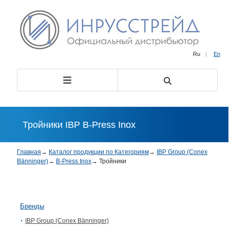
Ru
|
En
Тройники IBP B-Press Inox
Главная
→
Каталог продукции по Категориям
→
IBP Group (Conex
Bänninger)
→
B-Press Inox
→
Тройники
Бренды
IBP Group (Conex Bänninger)