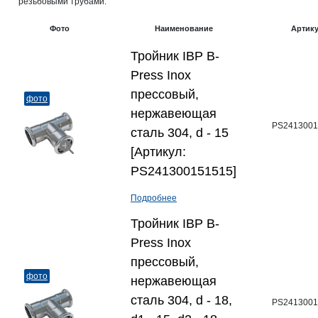
резьбовыми трубами.
Фото
Наименование
Артик
Тройник IBP B-
Press Inox
прессовый,
фото
нержавеющая
PS2413001
сталь 304, d - 15
[Артикул:
PS241300151515]
Подробнее
Тройник IBP B-
Press Inox
прессовый,
фото
нержавеющая
сталь 304, d - 18,
PS2413001