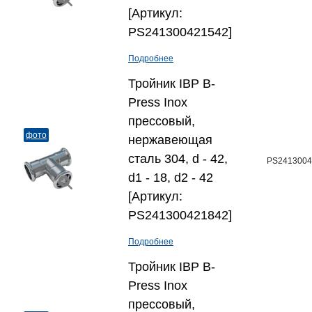
[Артикул:
PS241300421542]
Подробнее
Тройник IBP B-
Press Inox
прессовый,
фото
нержавеющая
сталь 304, d - 42,
PS2413004
d1 - 18, d2 - 42
[Артикул:
PS241300421842]
Подробнее
Тройник IBP B-
Press Inox
прессовый,