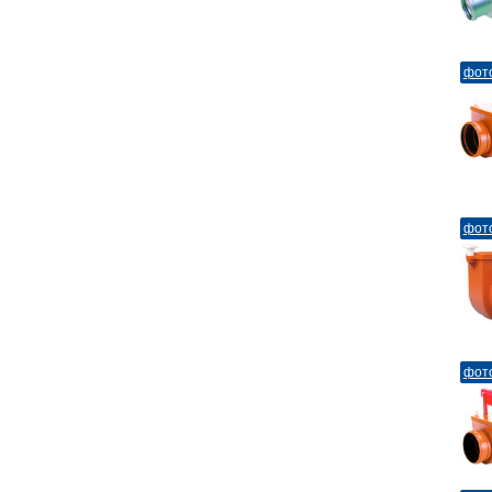
фот
фот
фот