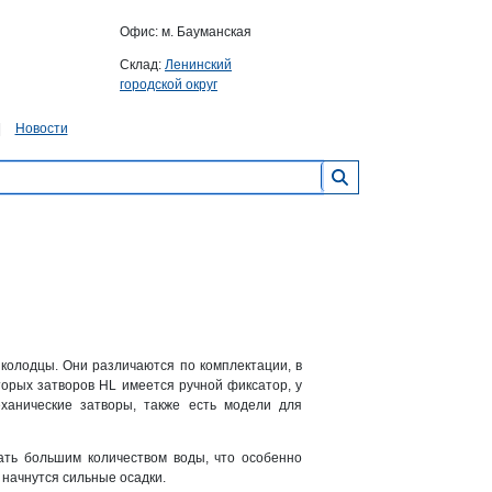
Офис: м. Бауманская
Склад:
Ленинский
городской округ
Новости
колодцы. Они различаются по комплектации, в
торых затворов HL имеется ручной фиксатор, у
еханические затворы, также есть модели для
ать большим количеством воды, что особенно
к начнутся сильные осадки.