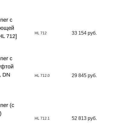
ner с
еющей
33 154 руб.
HL 712
HL 712]
ner с
уфтой
, DN
29 845 руб.
HL 712.0
ner (с
)
52 813 руб.
HL 712.1