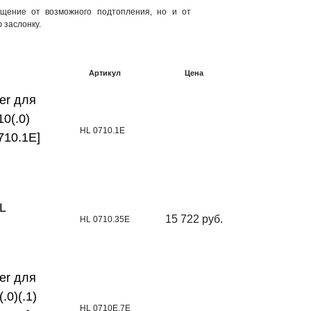
щение от возможного подтопления, но и от
 заслонку.
Артикул
Цена
er для
0(.0)
HL 0710.1E
0710.1E]
L
15 722 руб.
HL 0710.35E
er для
0)(.1)
HL 0710E.7E