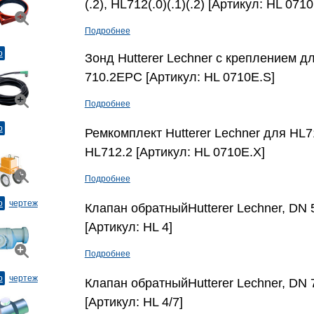
(.2), HL712(.0)(.1)(.2) [Артикул: HL 071
Подробнее
о
Зонд Hutterer Lechner с креплением д
710.2EPC [Артикул: HL 0710E.S]
Подробнее
о
Ремкомплект Hutterer Lechner для HL7
HL712.2 [Артикул: HL 0710E.X]
Подробнее
о
чертеж
Клапан обратныйHutterer Lechner, DN 
[Артикул: HL 4]
Подробнее
о
чертеж
Клапан обратныйHutterer Lechner, DN 
[Артикул: HL 4/7]