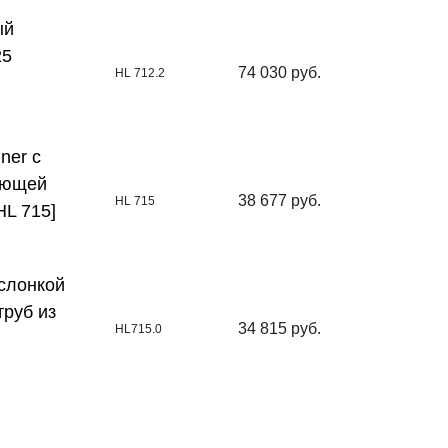
ый
25
74 030 руб.
HL 712.2
ner с
еющей
38 677 руб.
HL 715
HL 715]
слонкой
руб из
34 815 руб.
HL715.0