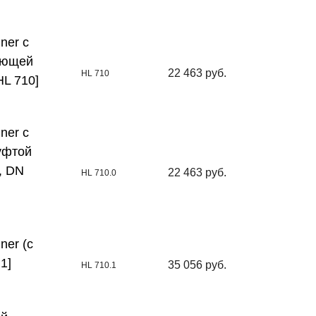
ner с
еющей
22 463 руб.
HL 710
HL 710]
ner с
уфтой
, DN
22 463 руб.
HL 710.0
ner (с
1]
35 056 руб.
HL 710.1