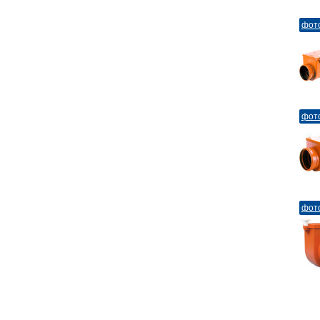
фот
фот
фот