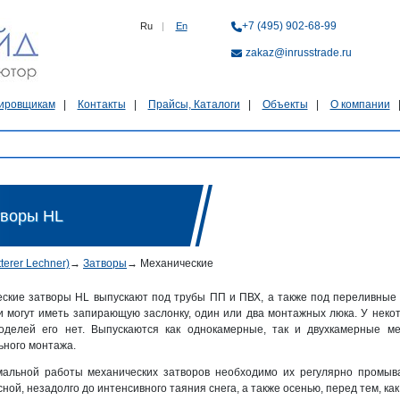
+7 (495) 902-68-99
Ru
|
En
zakaz@inrusstrade.ru
ировщикам
Контакты
Прайсы, Каталоги
Объекты
О компании
творы HL
terer Lechner)
→
Затворы
→
Механические
ские затворы HL выпускают под трубы ПП и ПВХ, а также под переливные 
и могут иметь запирающую заслонку, один или два монтажных люка. У неко
оделей его нет. Выпускаются как однокамерные, так и двухкамерные м
ьного монтажа.
альной работы механических затворов необходимо их регулярно промыв
ной, незадолго до интенсивного таяния снега, а также осенью, перед тем, ка