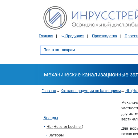
Главная
Продукция
Производство
Проект
Механические канализационные за
Главная
→
Каталог продукции по Категориям
→
HL (Hut
Механиче
частност
других м
Бренды
вертикал
HL (Hutterer Lechner)
Для норм
важно вес
Затворы