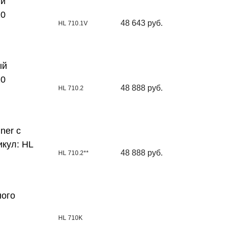
ый
10
48 643 руб.
HL 710.1V
ый
10
48 888 руб.
HL 710.2
ner с
икул: HL
48 888 руб.
HL 710.2**
ного
HL 710K