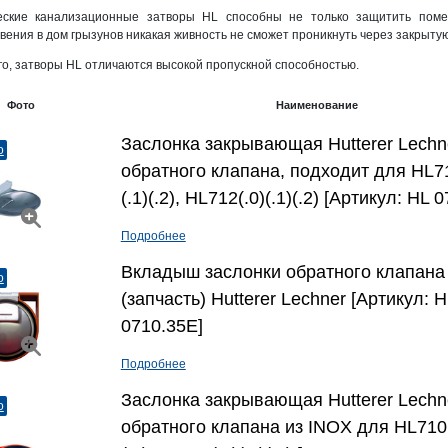
еские канализационные затворы HL способны не только защитить поме
вения в дом грызунов никакая живность не сможет проникнуть через закрытую
го, затворы HL отличаются высокой пропускной способностью.
Фото
Наименование
Заслонка закрывающая Hutterer Lechn
о
обратного клапана, подходит для HL71
(.1)(.2), HL712(.0)(.1)(.2) [Артикул: HL 
Подробнее
Вкладыш заслонки обратного клапана
о
(запчасть) Hutterer Lechner [Артикул: H
0710.35E]
Подробнее
Заслонка закрывающая Hutterer Lechn
о
обратного клапана из INOX для HL710(.