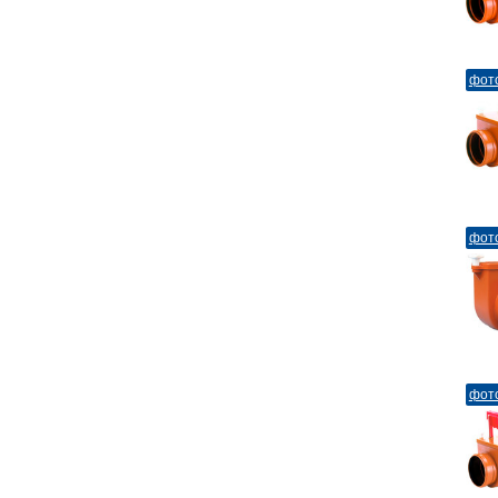
фот
фот
фот