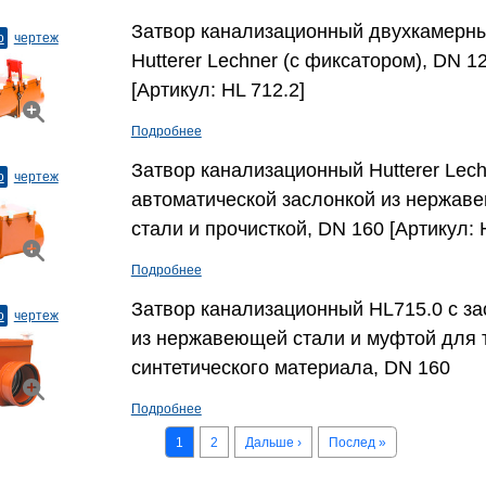
Затвор канализационный двухкамерн
о
чертеж
Hutterer Lechner (с фиксатором), DN 1
[Артикул: HL 712.2]
Подробнее
Затвор канализационный Hutterer Lech
о
чертеж
автоматической заслонкой из нержав
стали и прочисткой, DN 160 [Артикул: 
Подробнее
Затвор канализационный HL715.0 с за
о
чертеж
из нержавеющей стали и муфтой для т
синтетического материала, DN 160
Подробнее
1
2
Дальше ›
Послед »