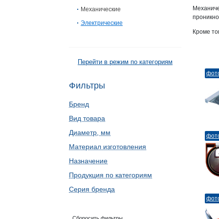
Механич
Механические
проникно
Электрические
Кроме то
Перейти в режим по категориям
фот
Фильтры
Бренд
Вид товара
Диаметр, мм
фот
Материал изготовления
Назначение
Продукция по категориям
Серия бренда
фот
Сборосить фильтры