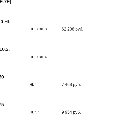
0E.7E]
ля НL
62 208 руб.
HL 0710E.S
10.2,
HL 0710E.X
50
7 468 руб.
HL 4
75
9 954 руб.
HL 4/7