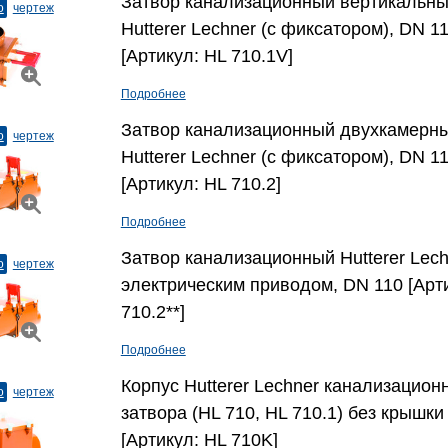
Затвор канализационный вертикальн
о
чертеж
Hutterer Lechner (с фиксатором), DN 1
[Артикул: HL 710.1V]
Подробнее
Затвор канализационный двухкамерн
о
чертеж
Hutterer Lechner (с фиксатором), DN 1
[Артикул: HL 710.2]
Подробнее
Затвор канализационный Hutterer Lech
о
чертеж
электрическим приводом, DN 110 [Арт
710.2**]
Подробнее
Корпус Hutterer Lechner канализацион
о
чертеж
затвора (HL 710, HL 710.1) без крышки
[Артикул: HL 710K]