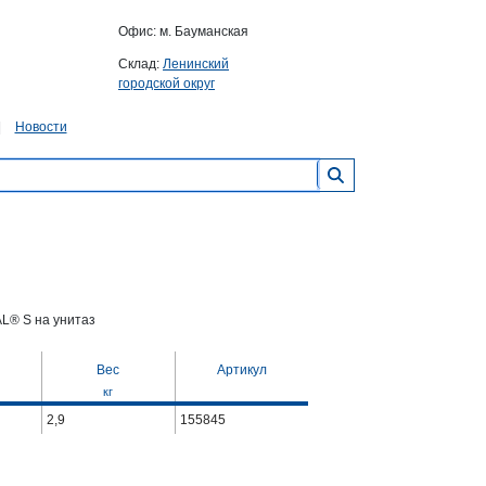
Офис: м. Бауманская
Склад:
Ленинский
городской округ
Новости
L® S на унитаз
Вес
Артикул
кг
2,9
155845