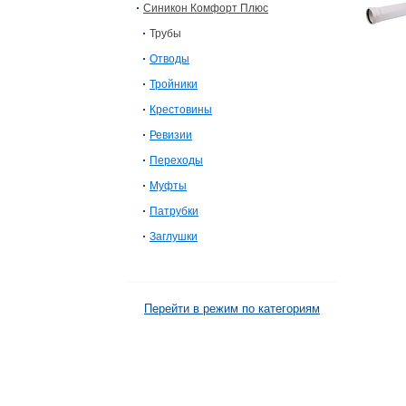
Синикон Комфорт Плюс
Трубы
Отводы
Тройники
Крестовины
Ревизии
Переходы
Муфты
Патрубки
Заглушки
Перейти в режим по категориям