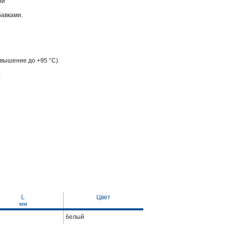
ии
авками.
вышение до +95 °С).
:
L
Цвет
мм
белый