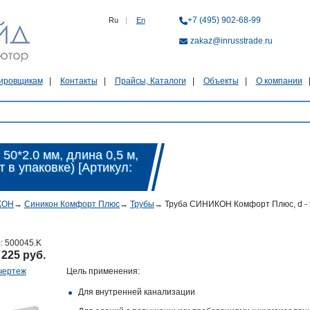
+7 (495) 902-68-99
Ru
|
En
zakaz@inrusstrade.ru
ировщикам
Контакты
Прайсы, Каталоги
Объекты
О компании
0*2.0 мм, длина 0,5 м,
т в упаковке) [Артикул:
КОН
→
Синикон Комфорт Плюс
→
Трубы
→
Труба СИНИКОН Комфорт Плюс, d - 50*
л:
500045.K
:
225 руб.
чертеж
Цель применения:
Для внутренней канализации