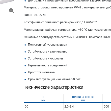
Для зданий с повышенными требованиями к шумоизоляц
Материал: гомополимер пропилен PP-H с минеральными доб
Гарантия: 20 лет.
Коэффициент линейного расширения: 0,11 мм/м °С.
Максимальная рабочая температура: +80 °С (допускается по
Основные преимущества системы СИНИКОН Комфорт Плюс
Пониженный уровень шума
Устойчивость к заиливанию
Устойчивость к коррозии
Герметичность соединений
Простота монтажа
Срок эксплуатации - не менее 50 лет
Технические характеристики
d
Толщина стенки
мм
мм
50
2.0-2.4
500