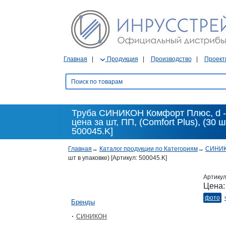
Главная
Продукция
Производство
Проект
Труба СИНИКОН Комфорт Плюс, d - 5
цена за шт, ПП, (Comfort Plus), (30 ш
500045.K]
Главная
→
Каталог продукции по Категориям
→
СИНИ
шт в упаковке) [Артикул: 500045.K]
Артику
Цена
фото
Бренды
СИНИКОН