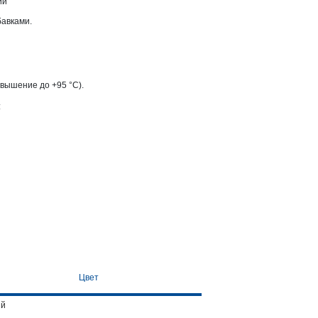
ии
авками.
вышение до +95 °С).
:
Цвет
ый