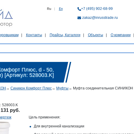
+7 (495) 902-68-99
Ru
|
En
zakaz@inrusstrade.ru
ировщикам
Контакты
Прайсы, Каталоги
Объекты
О компании
мфорт Плюс, d - 50,
е) [Артикул: 528003.K]
КОН
→
Синикон Комфорт Плюс
→
Муфты
→
Муфта соединительная СИНИКОН Комф
л:
528003.K
:
131 руб.
чертеж
Цель применения:
Для внутренней канализации