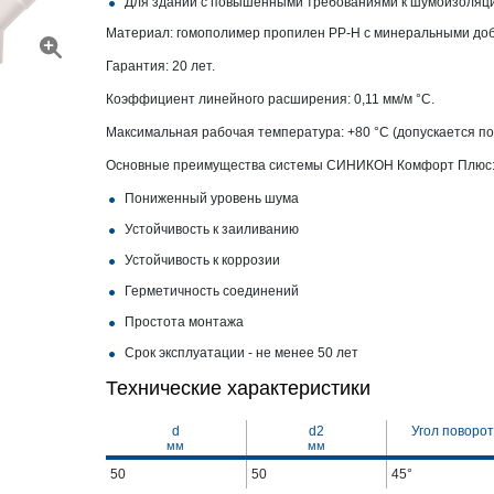
Для зданий с повышенными требованиями к шумоизоляц
Материал: гомополимер пропилен PP-H с минеральными доб
Гарантия: 20 лет.
Коэффициент линейного расширения: 0,11 мм/м °С.
Максимальная рабочая температура: +80 °С (допускается по
Основные преимущества системы СИНИКОН Комфорт Плюс
Пониженный уровень шума
Устойчивость к заиливанию
Устойчивость к коррозии
Герметичность соединений
Простота монтажа
Срок эксплуатации - не менее 50 лет
Технические характеристики
d
d2
Угол поворо
мм
мм
50
50
45°