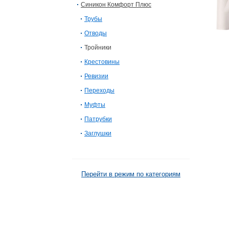
Синикон Комфорт Плюс
Трубы
Отводы
Тройники
Крестовины
Ревизии
Переходы
Муфты
Патрубки
Заглушки
Перейти в режим по категориям