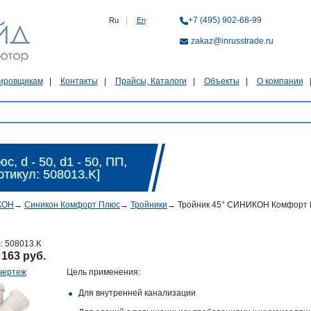
+7 (495) 902-68-99
Ru
|
En
zakaz@inrusstrade.ru
ировщикам
Контакты
Прайсы, Каталоги
Объекты
О компании
 d - 50, d1 - 50, ПП,
Артикул: 508013.K]
КОН
→
Синикон Комфорт Плюс
→
Тройники
→
Тройник 45° СИНИКОН Комфорт Плюс,
л:
508013.K
:
163 руб.
чертеж
Цель применения:
Для внутренней канализации