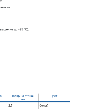
ии
авками.
вышение до +95 °С).
:
та
Толщина стенок
Цвет
мм
2,7
белый