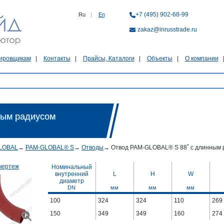
+7 (495) 902-68-99
Ru
|
En
zakaz@inrusstrade.ru
ировщикам
Контакты
Прайсы, Каталоги
Объекты
О компании
ным радиусом
LOBAL
→
PAM-GLOBAL® S
→
Отводы
→
Отвод PAM-GLOBAL® S 88˚ с длинным 
чертеж
Номинальный
внутренний
L
H
W
диаметр
DN
мм
мм
мм
100
324
324
110
269
150
349
349
160
274