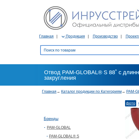
Главная
Продукция
Производство
Проект
Отвод PAM-GLOBAL® S 88˚ с длин
закругления
Главная
→
Каталог продукции по Категориям
→
PAM-G
фото
Бренды
PAM-GLOBAL
PAM-GLOBAL® S