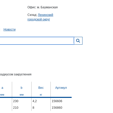
Офис: м. Бауманская
Склад:
Ленинский
городской округ
Новости
радиусом закругления
a
b
Вес
Артикул
мм
мм
кг
230
4,2
156606
210
8
156860