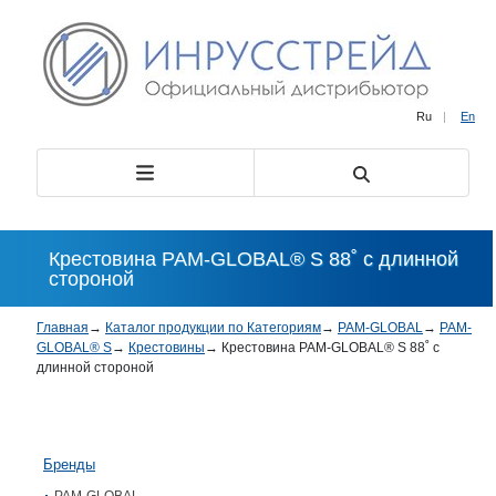
Ru
|
En
Крестовина PAM-GLOBAL® S 88˚ с длинной
стороной
Главная
→
Каталог продукции по Категориям
→
PAM-GLOBAL
→
PAM-
GLOBAL® S
→
Крестовины
→
Крестовина PAM-GLOBAL® S 88˚ с
длинной стороной
Бренды