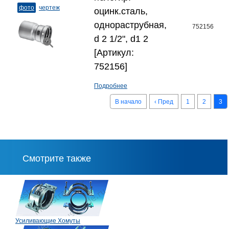
фото
чертеж
оцинк.сталь,
однораструбная,
752156
d 2 1/2", d1 2
[Артикул:
752156]
Подробнее
В начало
‹ Пред
1
2
3
Смотрите также
Усиливающие Хомуты