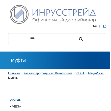
Ru
|
En
Муфты
Главная
→
Каталог продукции по Категориям
→
VIEGA
→
MegaPress
→
Муфты
Бренды
VIEGA