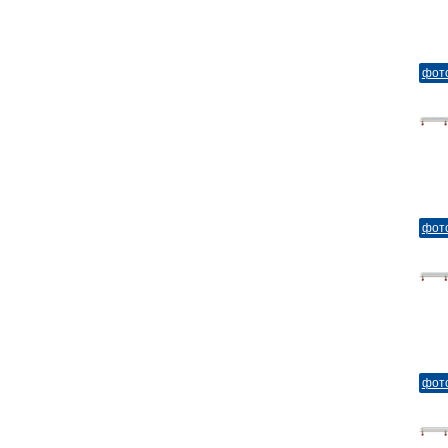
фот
фот
фот