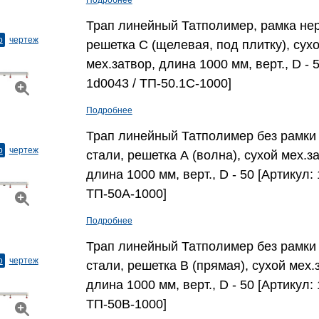
Подробнее
Трап линейный Татполимер, рамка нер
о
чертеж
решетка С (щелевая, под плитку), сух
мех.затвор, длина 1000 мм, верт., D - 
1d0043 / ТП-50.1С-1000]
Подробнее
Трап линейный Татполимер без рамки 
о
чертеж
стали, решетка А (волна), сухой мех.з
длина 1000 мм, верт., D - 50 [Артикул: 
ТП-50A-1000]
Подробнее
Трап линейный Татполимер без рамки 
о
чертеж
стали, решетка В (прямая), сухой мех.
длина 1000 мм, верт., D - 50 [Артикул: 
ТП-50B-1000]