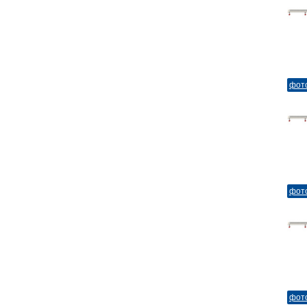
фот
фот
фот