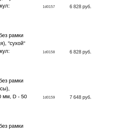
кул:
6 828 руб.
1d0157
без рамки
я), "сухой"
кул:
6 828 руб.
1d0158
без рамки
сы),
 мм, D - 50
7 648 руб.
1d0159
без рамки