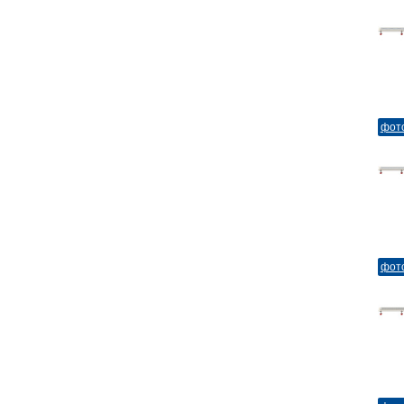
фот
фот