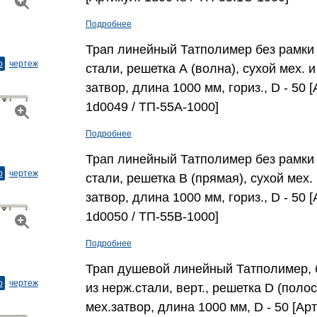
Подробнее
Трап линейный Татполимер без рамки 
о
чертеж
стали, решетка А (волна), сухой мех. и
затвор, длина 1000 мм, гориз., D - 50 [
1d0049 / ТП-55A-1000]
Подробнее
Трап линейный Татполимер без рамки 
о
чертеж
стали, решетка В (прямая), сухой мех.
затвор, длина 1000 мм, гориз., D - 50 [
1d0050 / ТП-55B-1000]
Подробнее
Трап душевой линейный Татполимер, 
о
чертеж
из нерж.стали, верт., решетка D (полос
мех.затвор, длина 1000 мм, D - 50 [Арт