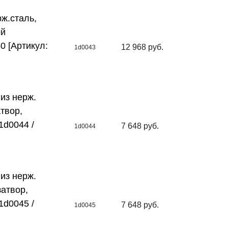
ж.сталь,
ой
50 [Артикул:
12 968 руб.
1d0043
из нерж.
атвор,
1d0044 /
7 648 руб.
1d0044
из нерж.
затвор,
1d0045 /
7 648 руб.
1d0045