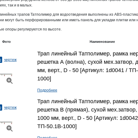
ях, так и в малых.
линейных трапов Татполимер для водоотведения выполнены из ABS-пластик
они могут быть перфорированными или иметь панель для укладки плитки или 
е опоры регулируются по высоте.
Фото
Наименование
Трап линейный Татполимер, рамка нер
о
чертеж
решетка А (волна), сухой мех.затвор, 
мм, верт., D - 50 [Артикул: 1d0041 / ТП
1000]
Подробнее
Трап линейный Татполимер, рамка нер
о
чертеж
решетка В (прямая), сухой мех.затвор
1000 мм, верт., D - 50 [Артикул: 1d0042
ТП-50.1B-1000]