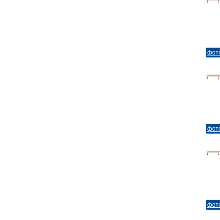
фот
фот
фот