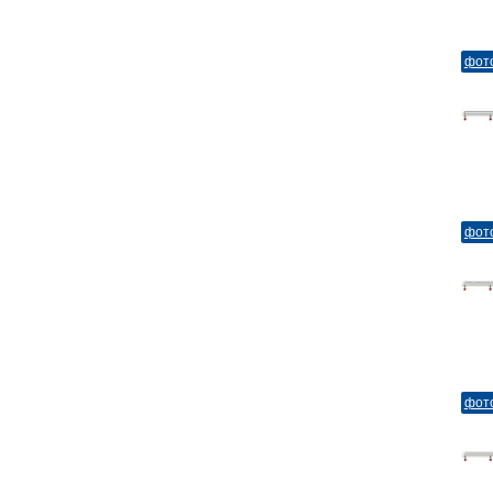
фот
фот
фот