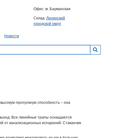
Офис: м. Бауманская
Склад:
Ленинский
городской округ
Новости
 высокую пропускную способность – она
 выход. Все линейные трапы оснащаются
й от канализационных испарений. Стаканчик
ер позволяет монтировать их как в больших