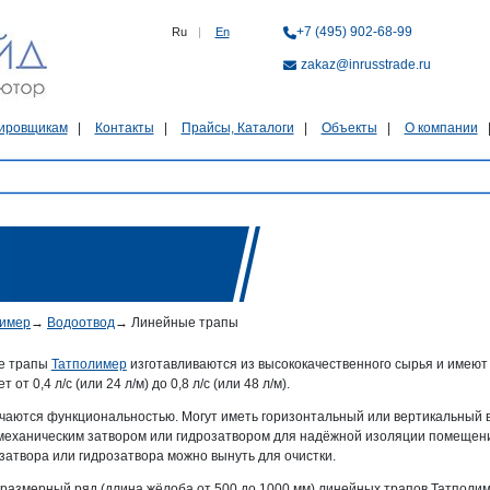
+7 (495) 902-68-99
Ru
|
En
zakaz@inrusstrade.ru
ировщикам
Контакты
Прайсы, Каталоги
Объекты
О компании
лимер
→
Водоотвод
→
Линейные трапы
е трапы
Татполимер
изготавливаются из высококачественного сырья и имеют
 от 0,4 л/с (или 24 л/м) до 0,8 л/с (или 48 л/м).
чаются функциональностью. Могут иметь горизонтальный или вертикальный
механическим затвором или гидрозатвором для надёжной изоляции помещени
 затвора или гидрозатвора можно вынуть для очистки.
размерный ряд (длина жёлоба от 500 до 1000 мм) линейных трапов Татполим