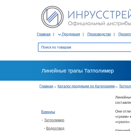
Главная
Продукция
Производство
Проект
Линейные трапы Татполимер
Главная
→
Каталог продукции по Категориям
→
Татпо
Линейны
составляет
Они отли
Бренды
«сухим» 
Татполимер
«сухого»
Водоотвод
Широкий 