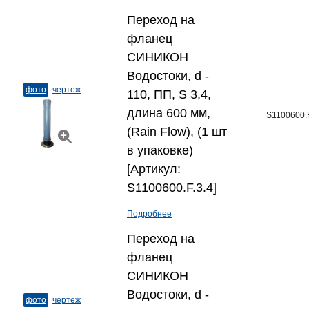
Переход на
фланец
СИНИКОН
Водостоки, d -
фото
чертеж
110, ПП, S 3,4,
длина 600 мм,
S1100600.F
(Rain Flow), (1 шт
в упаковке)
[Артикул:
S1100600.F.3.4]
Подробнее
Переход на
фланец
СИНИКОН
Водостоки, d -
фото
чертеж