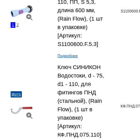
110, ПП, S 5,3,
длина 600 мм,
S1100600.F
(Rain Flow), (1 шт
1
2
в упаковке)
[Артикул:
S1100600.F.5.3]
Подробнее
Ключ СИНИКОН
Водостоки, d - 75,
d1 - 110, для
фитингов ПНД
фото
(стальной), (Rain
КФ.ПНД.07
Flow), (1 шт в
упаковке)
[Артикул:
КФ.ПНД.075.110]