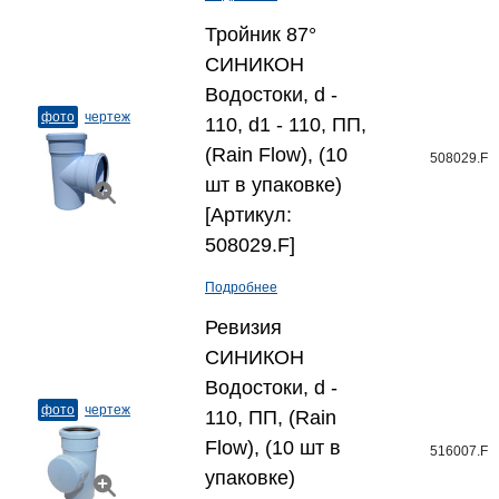
Тройник 87°
СИНИКОН
Водостоки, d -
фото
чертеж
110, d1 - 110, ПП,
(Rain Flow), (10
508029.F
шт в упаковке)
[Артикул:
508029.F]
Подробнее
Ревизия
СИНИКОН
Водостоки, d -
фото
чертеж
110, ПП, (Rain
Flow), (10 шт в
516007.F
упаковке)