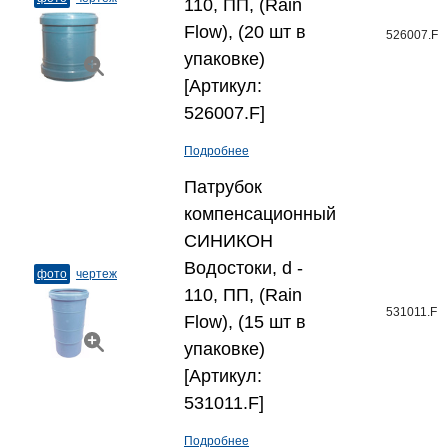
110, ПП, (Rain
Flow), (20 шт в
526007.F
упаковке)
[Артикул:
526007.F]
Подробнее
Патрубок
компенсационный
СИНИКОН
Водостоки, d -
фото
чертеж
110, ПП, (Rain
531011.F
Flow), (15 шт в
упаковке)
[Артикул:
531011.F]
Подробнее