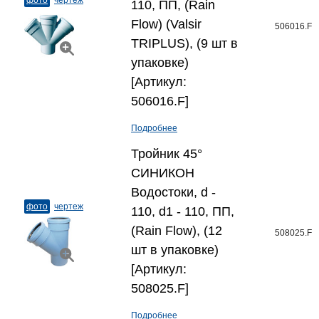
фото
чертеж
110, ПП, (Rain
Flow) (Valsir
506016.F
TRIPLUS), (9 шт в
упаковке)
[Артикул:
506016.F]
Подробнее
Тройник 45°
СИНИКОН
Водостоки, d -
фото
чертеж
110, d1 - 110, ПП,
(Rain Flow), (12
508025.F
шт в упаковке)
[Артикул:
508025.F]
Подробнее