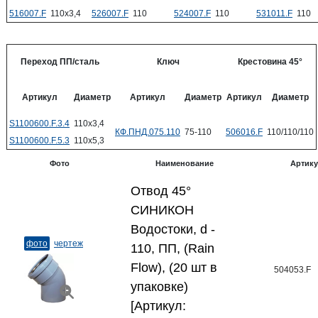
516007.F
110x3,4
526007.F
110
524007.F
110
531011.F
110
Переход ПП/сталь
Ключ
Крестовина 45°
Артикул
Диаметр
Артикул
Диаметр
Артикул
Диаметр
S1100600.F.3.4
110x3,4
КФ.ПНД.075.110
75-110
506016.F
110/110/110
S1100600.F.5.3
110x5,3
Фото
Наименование
Артик
Отвод 45°
СИНИКОН
Водостоки, d -
фото
чертеж
110, ПП, (Rain
Flow), (20 шт в
504053.F
упаковке)
[Артикул: