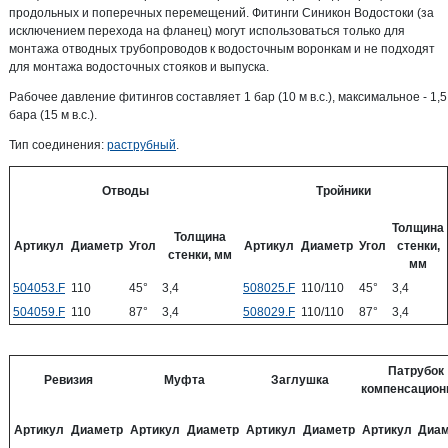
продольных и поперечных перемещений. Фитинги Синикон Водостоки (за
исключением перехода на фланец) могут использоваться только для
монтажа отводных трубопроводов к водосточным воронкам и не подходят
для монтажа водосточных стояков и выпуска.
Рабочее давление фитингов составляет 1 бар (10 м в.с.), максимальное - 1,5
бара (15 м в.с.).
Тип соединения:
раструбный
.
Отводы
Тройники
Толщина
Толщина
Артикул
Диаметр
Угол
Артикул
Диаметр
Угол
стенки,
стенки, мм
мм
504053.F
110
45°
3,4
508025.F
110/110
45°
3,4
504059.F
110
87°
3,4
508029.F
110/110
87°
3,4
Патрубок
Ревизия
Муфта
Заглушка
компенсацио
Артикул
Диаметр
Артикул
Диаметр
Артикул
Диаметр
Артикул
Диам