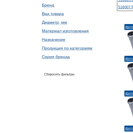
516005.
Бренд
516007.
Вид товара
Диаметр, мм
фот
Материал изготовления
Назначение
Продукция по категориям
Серия бренда
фот
Сборосить фильтры
фот
фот