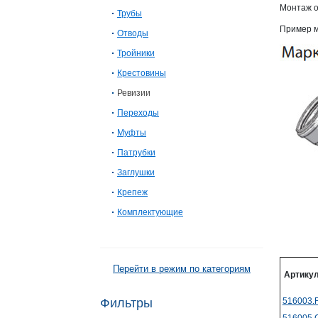
Монтаж о
Трубы
Пример м
Отводы
Тройники
Крестовины
Ревизии
Переходы
Муфты
Патрубки
Заглушки
Крепеж
Комплектующие
Перейти в режим по категориям
Артику
Фильтры
516003.