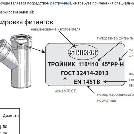
существляется посредством
раструбный
, не требует применения специальн
аркировки ревизий:
л
Диаметр
R
50