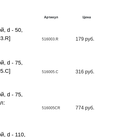
Артикул
Цена
 d - 50,
3.R]
179 руб.
516003.R
 d - 75,
5.C]
316 руб.
516005.C
 d - 75,
л:
774 руб.
516005CR
 d - 110,