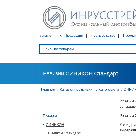
Главная
Продукция
Производство
Проект
Ревизии СИНИКОН Стандарт
Главная
→
Каталог продукции по Категориям
→
СИНИ
Ревизии 
оснащают
Ревизии 
Бренды
СИНИКОН
Как и др
выдержив
Синикон Стандарт