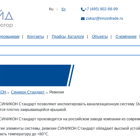
+7 (495) 902-68-99
Ru
|
En
zakaz@inrusstrade.ru
ировщикам
Контакты
Прайсы, Каталоги
Объекты
О компании
КОН
→
Синикон Стандарт
→
Ревизии
СИНИКОН Стандарт позволяют инспектировать канализационную систему. Они
ся плотно закрывающейся крышкой.
СИНИКОН Стандарт производятся на российском заводе компании из совре
угие элементы системы, ревизии СИНИКОН Стандарт обладают высокой устой
ать температуру до +80°C.