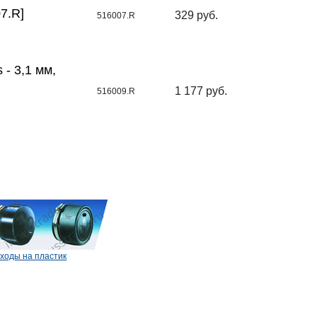
7.R]
329 руб.
516007.R
- 3,1 мм,
1 177 руб.
516009.R
ходы на пластик