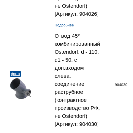
не Ostendorf)
[Артикул: 904026]
Подробнее
Отвод 45°
комбинированный
Ostendorf, d - 110,
d1 - 50, с
доп.входом
фото
слева,
соединение
904030
раструбное
(контрактное
производство РФ,
не Ostendorf)
[Артикул: 904030]