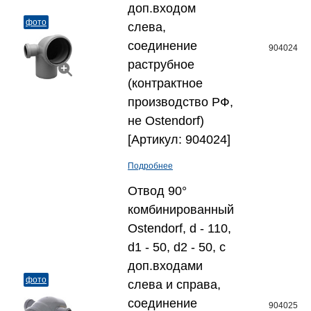
доп.входом
фото
слева,
соединение
904024
раструбное
(контрактное
производство РФ,
не Ostendorf)
[Артикул: 904024]
Подробнее
Отвод 90°
комбинированный
Ostendorf, d - 110,
d1 - 50, d2 - 50, с
доп.входами
фото
слева и справа,
соединение
904025