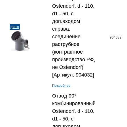
Ostendorf, d - 110,
d1 - 50, с
доп.входом
фото
справа,
соединение
904032
раструбное
(контрактное
производство РФ,
не Ostendorf)
[Артикул: 904032]
Подробнее
Отвод 90°
комбинированный
Ostendorf, d - 110,
d1 - 50, с
доп.входом