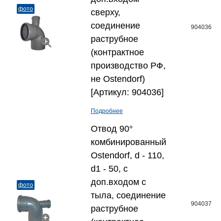
фото
сверху,
соединение
904036
раструбное
(контрактное
производство РФ,
не Ostendorf)
[Артикул: 904036]
Подробнее
Отвод 90°
комбинированный
Ostendorf, d - 110,
d1 - 50, с
доп.входом с
фото
тыла, соединение
904037
раструбное