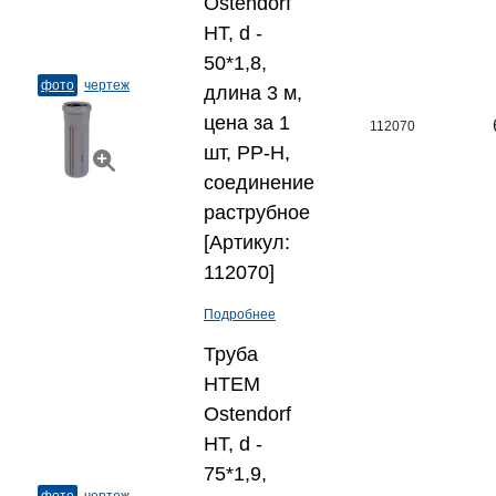
Ostendorf
HT, d -
50*1,8,
фото
чертеж
длина 3 м,
цена за 1
112070
шт, PP-H,
соединение
раструбное
[Артикул:
112070]
Подробнее
Труба
HTEM
Ostendorf
HT, d -
75*1,9,