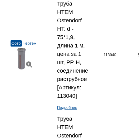
Труба
HTEM
Ostendorf
HT, d -
75*1,9,
фото
чертеж
длина 1 м,
цена за 1
113040
шт, PP-H,
соединение
раструбное
[Артикул:
113040]
Подробнее
Труба
HTEM
Ostendorf