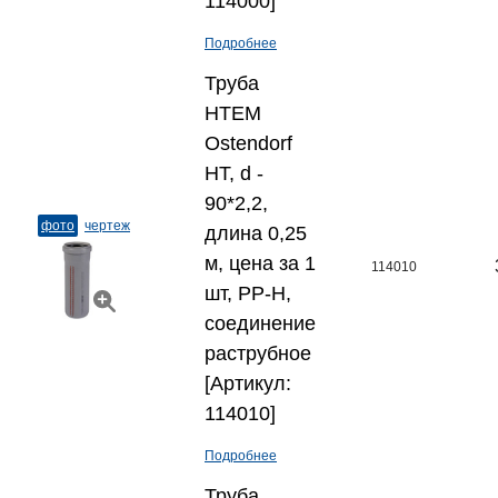
114000]
Подробнее
Труба
HTEM
Ostendorf
HT, d -
90*2,2,
фото
чертеж
длина 0,25
м, цена за 1
114010
шт, PP-H,
соединение
раструбное
[Артикул:
114010]
Подробнее
Труба