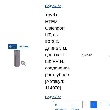
Подробнее
Труба
HTEM
Ostendorf
HT, d -
90*2,2,
фото
чертеж
длина 3 м,
цена за 1
114070
шт, PP-H,
соединение
раструбное
[Артикул:
114070]
Подробнее
В
‹
1
2
3
начало
Пред