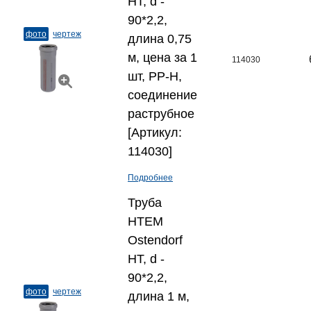
HT, d -
90*2,2,
фото
чертеж
длина 0,75
м, цена за 1
114030
шт, PP-H,
соединение
раструбное
[Артикул:
114030]
Подробнее
Труба
HTEM
Ostendorf
HT, d -
90*2,2,
фото
чертеж
длина 1 м,