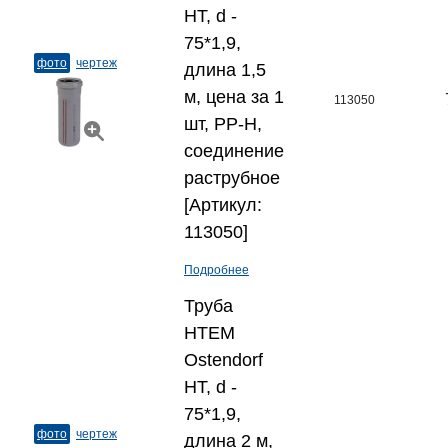
HT, d -
75*1,9,
фото
чертеж
длина 1,5
м, цена за 1
113050
шт, PP-H,
соединение
раструбное
[Артикул:
113050]
Подробнее
Труба
HTEM
Ostendorf
HT, d -
75*1,9,
фото
чертеж
длина 2 м,