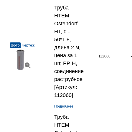
Труба
HTEM
Ostendorf
HT, d -
50*1,8,
фото
чертеж
длина 2 м,
цена за 1
112060
шт, PP-H,
соединение
раструбное
[Артикул:
112060]
Подробнее
Труба
HTEM