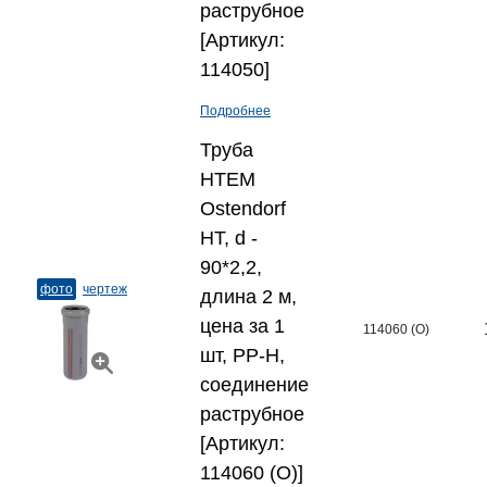
раструбное
[Артикул:
114050]
Подробнее
Труба
HTEM
Ostendorf
HT, d -
90*2,2,
фото
чертеж
длина 2 м,
цена за 1
114060 (O)
шт, PP-H,
соединение
раструбное
[Артикул:
114060 (O)]