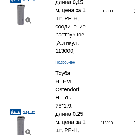
фото
чертеж
длина 0,15
м, цена за 1
113000
шт, PP-H,
соединение
раструбное
[Артикул:
113000]
Подробнее
Труба
HTEM
Ostendorf
HT, d -
75*1,9,
фото
чертеж
длина 0,25
м, цена за 1
113010
шт, PP-H,