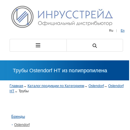
Ru
|
En
Трубы Ostendorf HT из полипропилена
Главная
→
Каталог продукции по Категориям
→
Ostendorf
→
Ostendorf
HT
→
Трубы
Бренды
Ostendorf