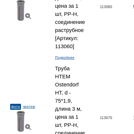
цена за 1
113060
шт, PP-H,
соединение
раструбное
[Артикул:
113060]
Подробнее
Труба
HTEM
Ostendorf
HT, d -
75*1,9,
фото
чертеж
длина 3 м,
цена за 1
113070
шт, PP-H,
соединение