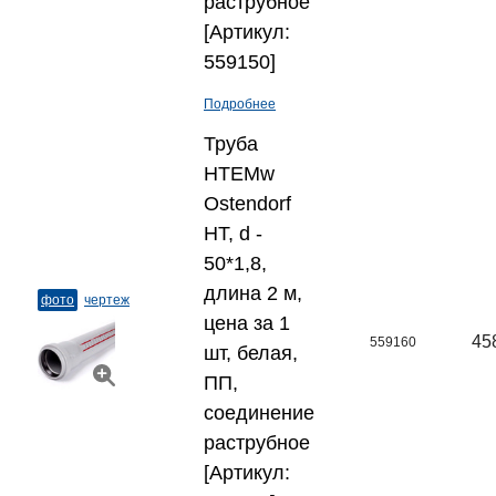
раструбное
[Артикул:
559150]
Подробнее
Труба
HTEMw
Ostendorf
HT, d -
50*1,8,
длина 2 м,
фото
чертеж
цена за 1
45
559160
шт, белая,
ПП,
соединение
раструбное
[Артикул: