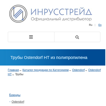
Ru
|
En
Трубы Ostendorf HT из полипропилена
Главная
→
Каталог продукции по Категориям
→
Ostendorf
→
Ostendorf
HT
→
Трубы
Бренды
Ostendorf