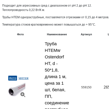
Подходит для агрессивных сред с диапазоном от pH 2 до pH 12.
Теплопроводность 0,22 Вт/К м.
Трубы HTEM однораструбные, поставляются отрезками от 0,15 до 4 метров.
Температура стоков кратковременно может повышаться до + 95°С.
Фото
Наименование
Артикул
Труба
HTEMw
Ostendorf
HT, d -
50*1,8,
длина 1 м,
фото
чертеж
цена за 1
26
559150
шт, белая,
ПП,
соединение