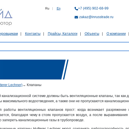
+7 (495) 902-68-99
Ru
|
En
zakaz@inrusstrade.ru
ировщикам
Контакты
Прайсы, Каталоги
Объекты
О компании
terer Lechner)
→
Клапаны
 канализационной системе должны быть вентиляционные клапаны, так как д
 максимального водоотведения, а также они не пропускаются канализацион
п работы вентиляционных клапанов прост: когда возникает разряжение 
ется, благодаря чему в стояк пропускается воздух, а после выравнивания
 запереть канализационные газы в трубопроводе.
ционные клапаны Hutterer Lechner могут сохранять работоспособность пр