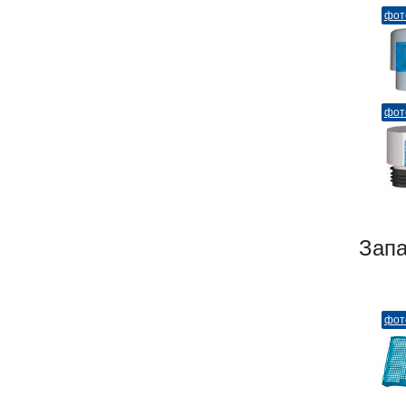
фот
фот
Зап
фот