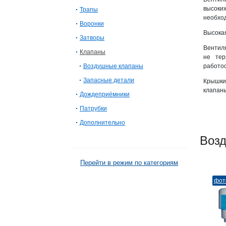
высоких
Трапы
необход
Воронки
Высока
Затворы
Вентиля
Клапаны
не тер
Воздушные клапаны
работос
Запасные детали
Крышки 
клапаны
Дождеприёмники
Патрубки
Дополнительно
Воз
Перейти в режим по категориям
фот