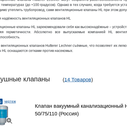
 температурах (до +100 градусов). Однако в тех случаях, когда требуется у
имо утеплить трубопровод, сами вентиляционные клапаны HL при этом допус
я надёжность вентиляционных клапанов HL
ционные клапаны HL зарекомендовали себя как высоконадёжные – устройства
яя герметичности. Абсолютно все выпускаемые компанией HL венти
пособность.
вентиляционных клапанов Hutterer Lechner съёмные, что позволяет их легко
 HL оснащаются сетками против насекомых.
душные клапаны
(
14 Товаров
)
о
чертеж
Клапан вакуумный канализационный 
50/75/110 (Россия)