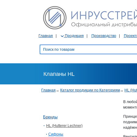
Главная
Продукция
Производство
Проект
Клапаны HL
Главная
→
Каталог продукции по Категориям
→
HL (Hut
В любой
моменты
Принци
Бренды
поднима
HL (Hutterer Lechner)
надёжно
Сифоны
Вентиля