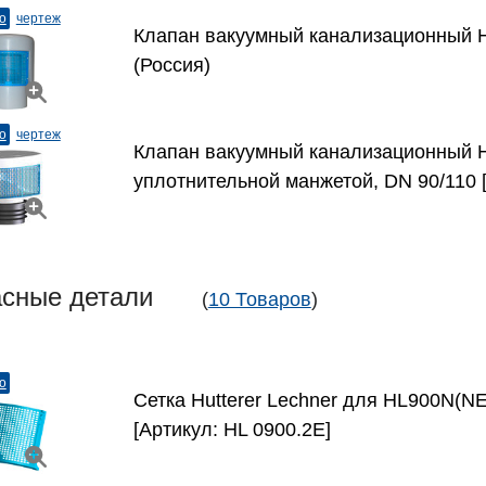
о
чертеж
Клапан вакуумный канализационный 
(Россия)
о
чертеж
Клапан вакуумный канализационный Hu
уплотнительной манжетой, DN 90/110 [
асные детали
(
10 Товаров
)
о
Сетка Hutterer Lechner для HL900N(N
[Артикул: HL 0900.2E]