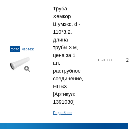
Труба
Хемкор
Шумэкс, d -
110*3,2,
длина
трубы 3 м,
фото
чертеж
цена за 1
2
1391030
шт,
раструбное
соединение,
НПВХ
[Артикул:
1391030]
Подробнее