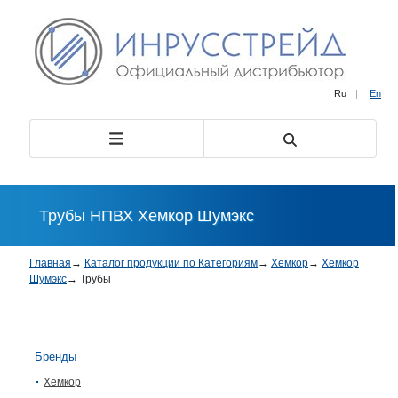
Ru
|
En
Трубы НПВХ Хемкор Шумэкс
Главная
→
Каталог продукции по Категориям
→
Хемкор
→
Хемкор
Шумэкс
→
Трубы
Бренды
Хемкор