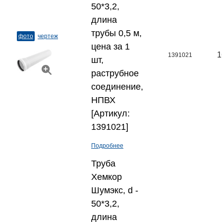
50*3,2,
длина
трубы 0,5 м,
фото
чертеж
цена за 1
1
1391021
шт,
раструбное
соединение,
НПВХ
[Артикул:
1391021]
Подробнее
Труба
Хемкор
Шумэкс, d -
50*3,2,
длина