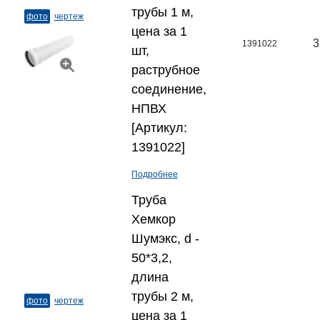
трубы 1 м,
фото
чертеж
цена за 1
3
1391022
шт,
раструбное
соединение,
НПВХ
[Артикул:
1391022]
Подробнее
Труба
Хемкор
Шумэкс, d -
50*3,2,
длина
трубы 2 м,
фото
чертеж
цена за 1