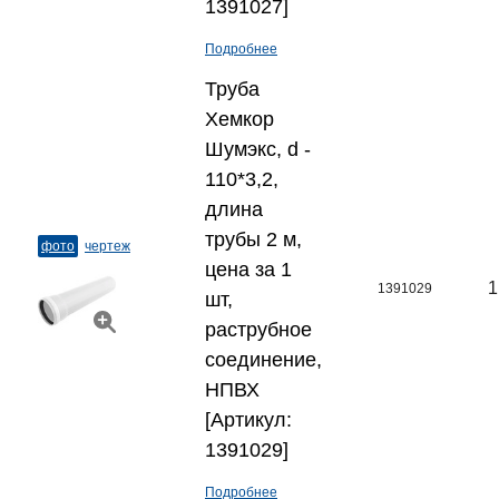
1391027]
Подробнее
Труба
Хемкор
Шумэкс, d -
110*3,2,
длина
трубы 2 м,
фото
чертеж
цена за 1
1
1391029
шт,
раструбное
соединение,
НПВХ
[Артикул:
1391029]
Подробнее