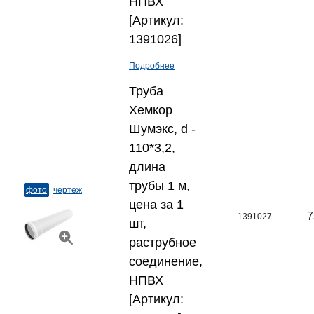
НПВХ
[Артикул:
1391026]
Подробнее
Труба
Хемкор
Шумэкс, d -
110*3,2,
длина
трубы 1 м,
фото
чертеж
цена за 1
7
1391027
шт,
раструбное
соединение,
НПВХ
[Артикул: