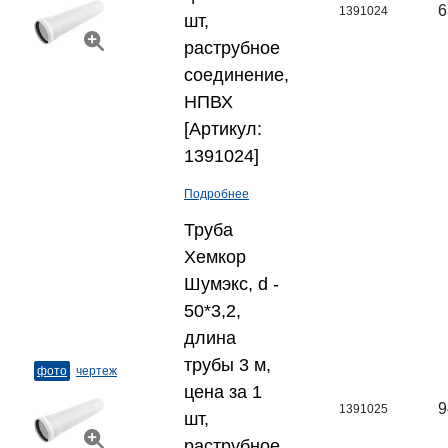
6
1391024
шт,
раструбное
соединение,
НПВХ
[Артикул:
1391024]
Подробнее
Труба
Хемкор
Шумэкс, d -
50*3,2,
длина
трубы 3 м,
фото
чертеж
цена за 1
9
1391025
шт,
раструбное