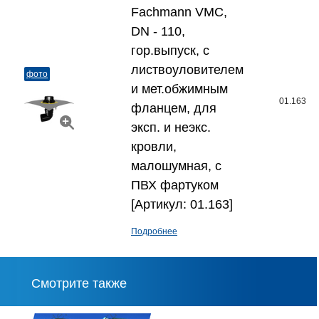
Fachmann VMС,
DN - 110,
гор.выпуск, с
листвоуловителем
фото
и мет.обжимным
01.163
фланцем, для
эксп. и неэкс.
кровли,
малошумная, с
ПВХ фартуком
[Артикул: 01.163]
Подробнее
Смотрите также