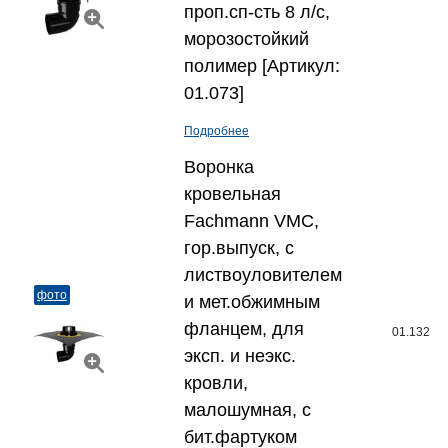
проп.сп-сть 8 л/c,
морозостойкий
полимер [Артикул:
01.073]
Подробнее
Воронка
кровельная
Fachmann VMС,
гор.выпуск, с
листвоуловителем
фото
и мет.обжимным
фланцем, для
01.132
эксп. и неэкс.
кровли,
малошумная, с
бит.фартуком