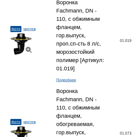
Воронка
Fachmann, DN -
110, с обжимным
фланцем,
фото
чертеж
гор.выпуск,
01.019
проп.сп-сть 8 л/c,
морозостойкий
полимер [Артикул:
01.019]
Подробнее
Воронка
Fachmann, DN -
110, с обжимным
фланцем,
фото
чертеж
обогреваемая,
гор.выпуск,
01.073