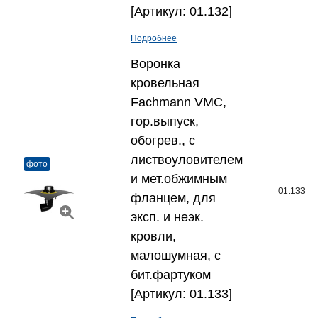
[Артикул: 01.132]
Подробнее
Воронка
кровельная
Fachmann VMС,
гор.выпуск,
обогрев., с
листвоуловителем
фото
и мет.обжимным
01.133
фланцем, для
эксп. и неэк.
кровли,
малошумная, с
бит.фартуком
[Артикул: 01.133]