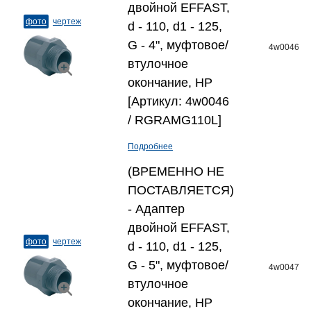
двойной EFFAST,
фото
чертеж
d - 110, d1 - 125,
G - 4", муфтовое/
4w0046
втулочное
окончание, НР
[Артикул: 4w0046
/ RGRAMG110L]
Подробнее
(ВРЕМЕННО НЕ
ПОСТАВЛЯЕТСЯ)
- Адаптер
двойной EFFAST,
фото
чертеж
d - 110, d1 - 125,
G - 5", муфтовое/
4w0047
втулочное
окончание, НР