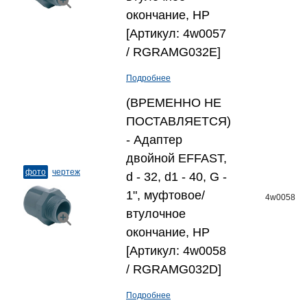
окончание, НР
[Артикул: 4w0057
/ RGRAMG032E]
Подробнее
(ВРЕМЕННО НЕ
ПОСТАВЛЯЕТСЯ)
- Адаптер
двойной EFFAST,
фото
чертеж
d - 32, d1 - 40, G -
1", муфтовое/
4w0058
втулочное
окончание, НР
[Артикул: 4w0058
/ RGRAMG032D]
Подробнее