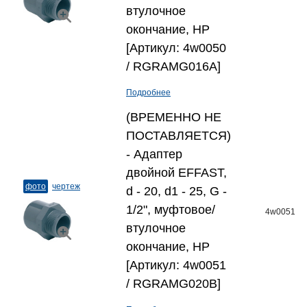
втулочное
окончание, НР
[Артикул: 4w0050
/ RGRAMG016A]
Подробнее
(ВРЕМЕННО НЕ
ПОСТАВЛЯЕТСЯ)
- Адаптер
двойной EFFAST,
фото
чертеж
d - 20, d1 - 25, G -
1/2", муфтовое/
4w0051
втулочное
окончание, НР
[Артикул: 4w0051
/ RGRAMG020B]