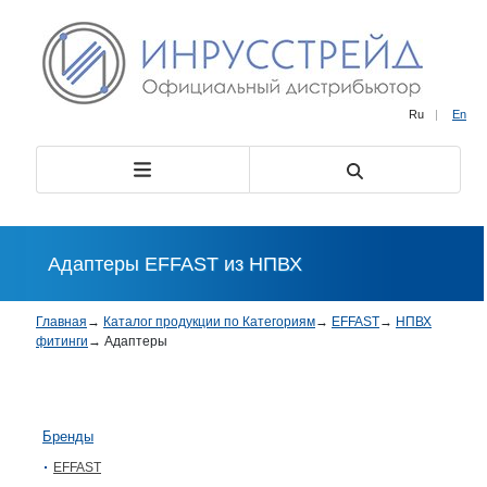
Ru
|
En
Адаптеры EFFAST из НПВХ
Главная
→
Каталог продукции по Категориям
→
EFFAST
→
НПВХ
фитинги
→
Адаптеры
Бренды
EFFAST