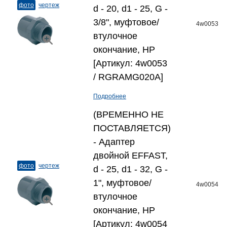
фото
чертеж
d - 20, d1 - 25, G -
3/8", муфтовое/
4w0053
втулочное
окончание, НР
[Артикул: 4w0053
/ RGRAMG020A]
Подробнее
(ВРЕМЕННО НЕ
ПОСТАВЛЯЕТСЯ)
- Адаптер
двойной EFFAST,
фото
чертеж
d - 25, d1 - 32, G -
1", муфтовое/
4w0054
втулочное
окончание, НР
[Артикул: 4w0054