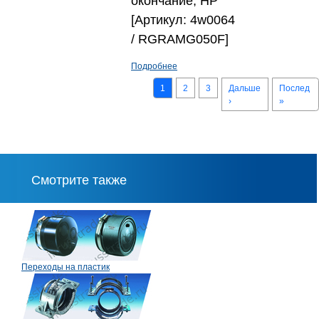
окончание, НР
[Артикул: 4w0064
/ RGRAMG050F]
Подробнее
1
2
3
Дальше
Послед
›
»
Смотрите также
Переходы на пластик