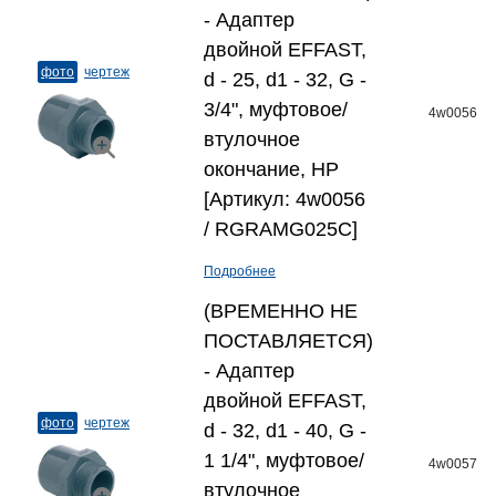
- Адаптер
двойной EFFAST,
фото
чертеж
d - 25, d1 - 32, G -
3/4", муфтовое/
4w0056
втулочное
окончание, НР
[Артикул: 4w0056
/ RGRAMG025C]
Подробнее
(ВРЕМЕННО НЕ
ПОСТАВЛЯЕТСЯ)
- Адаптер
двойной EFFAST,
фото
чертеж
d - 32, d1 - 40, G -
1 1/4", муфтовое/
4w0057
втулочное