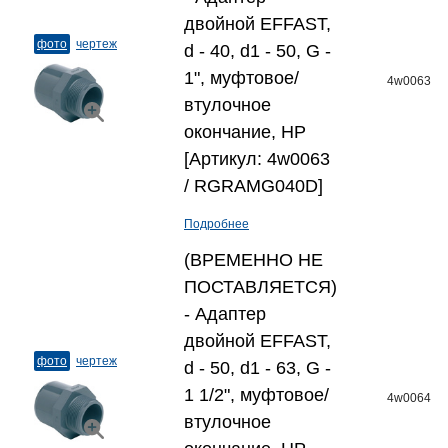
двойной EFFAST,
фото
чертеж
d - 40, d1 - 50, G -
1", муфтовое/
4w0063
втулочное
окончание, НР
[Артикул: 4w0063
/ RGRAMG040D]
Подробнее
(ВРЕМЕННО НЕ
ПОСТАВЛЯЕТСЯ)
- Адаптер
двойной EFFAST,
фото
чертеж
d - 50, d1 - 63, G -
1 1/2", муфтовое/
4w0064
втулочное