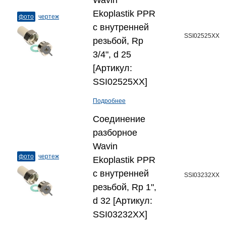
Wavin
Ekoplastik PPR
фото
чертеж
с внутренней
SSI02525XX
резьбой, Rp
3/4", d 25
[Артикул:
SSI02525XX]
Подробнее
Соединение
разборное
Wavin
фото
чертеж
Ekoplastik PPR
с внутренней
SSI03232XX
резьбой, Rp 1",
d 32 [Артикул:
SSI03232XX]