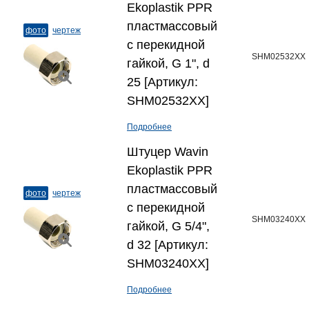
Ekoplastik PPR
пластмассовый
фото
чертеж
с перекидной
SHM02532XX
гайкой, G 1", d
25 [Артикул:
SHM02532XX]
Подробнее
Штуцер Wavin
Ekoplastik PPR
пластмассовый
фото
чертеж
с перекидной
SHM03240XX
гайкой, G 5/4",
d 32 [Артикул:
SHM03240XX]
Подробнее