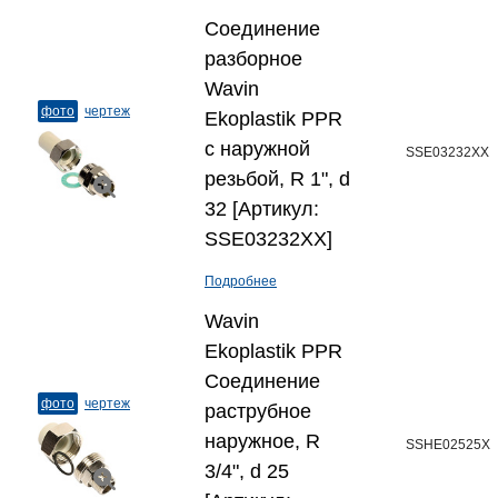
Соединение
разборное
Wavin
фото
чертеж
Ekoplastik PPR
с наружной
SSE03232XX
резьбой, R 1", d
32 [Артикул:
SSE03232XX]
Подробнее
Wavin
Ekoplastik PPR
Соединение
фото
чертеж
раструбное
наружное, R
SSHE02525X
3/4", d 25