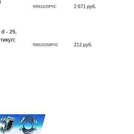
)
2 671 руб.
NR61110IPVC
d - 25,
ртикул:
212 руб.
RB92025BPVC