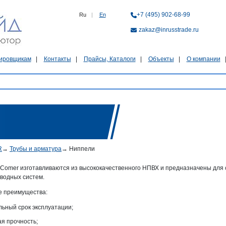
+7 (495) 902-68-99
Ru
|
En
zakaz@inrusstrade.ru
ировщикам
Контакты
Прайсы, Каталоги
Объекты
О компании
R
→
Трубы и арматура
→
Ниппели
Comer изготавливаются из высококачественного НПВХ и предназначены для
водных систем.
 преимущества:
льный срок эксплуатации;
ая прочность;