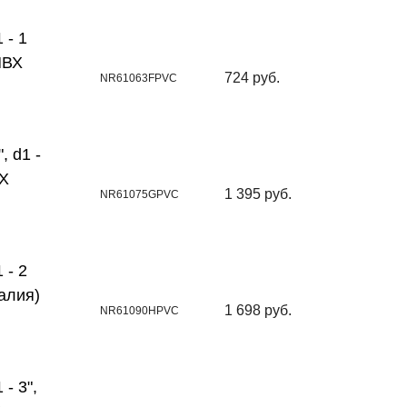
 - 1
ПВХ
724 руб.
NR61063FPVC
, d1 -
ВХ
1 395 руб.
NR61075GPVC
 - 2
алия)
1 698 руб.
NR61090HPVC
- 3",