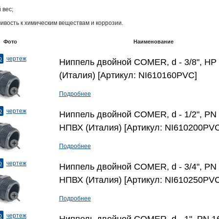
 вес;
ивость к химическим веществам и коррозии.
Фото
Наименование
о
чертеж
Ниппель двойной COMER, d - 3/8", НР
(Италия) [Артикул: NI610160PVC]
Подробнее
о
чертеж
Ниппель двойной COMER, d - 1/2", PN 
НПВХ (Италия) [Артикул: NI610200PVC
Подробнее
о
чертеж
Ниппель двойной COMER, d - 3/4", PN 
НПВХ (Италия) [Артикул: NI610250PVC
Подробнее
о
чертеж