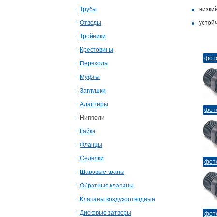
Трубы
низкий
Отводы
устойч
Тройники
Крестовины
фот
Переходы
Муфты
Заглушки
Адаптеры
фот
Ниппели
Гайки
Фланцы
Седёлки
фот
Шаровые краны
Обратные клапаны
Клапаны воздухоотводные
Дисковые затворы
фот