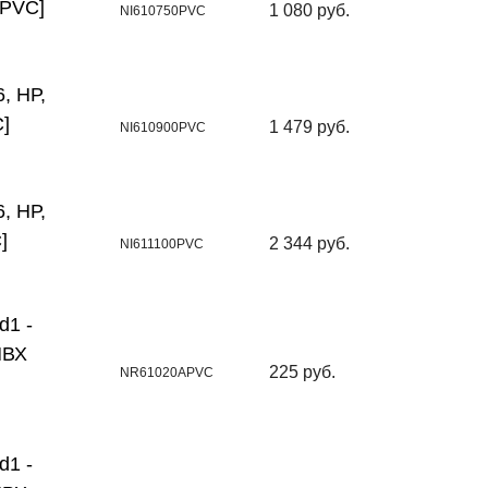
0PVC]
1 080 руб.
NI610750PVC
, НР,
]
1 479 руб.
NI610900PVC
, НР,
]
2 344 руб.
NI611100PVC
d1 -
ПВХ
225 руб.
NR61020APVC
d1 -