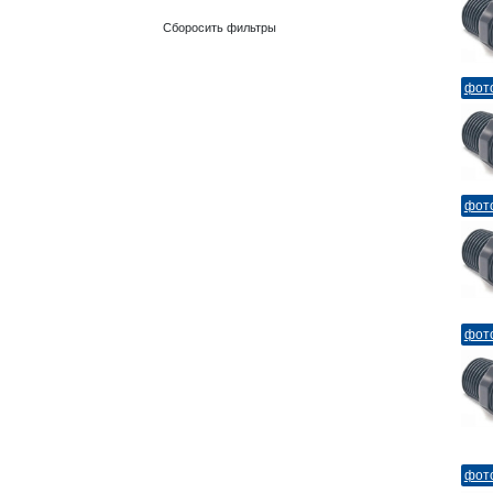
Сборосить фильтры
фот
фот
фот
фот