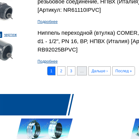
резьбовое соединение, НПВХ (Италия
[Артикул: NR61110IPVC]
Подробнее
Ниппель переходной (втулка) COMER, 
о
чертеж
d1 - 1/2", PN 16, ВР, НПВХ (Италия) [А
RB92025BPVC]
Подробнее
1
2
3
…
Дальше ›
Послед »