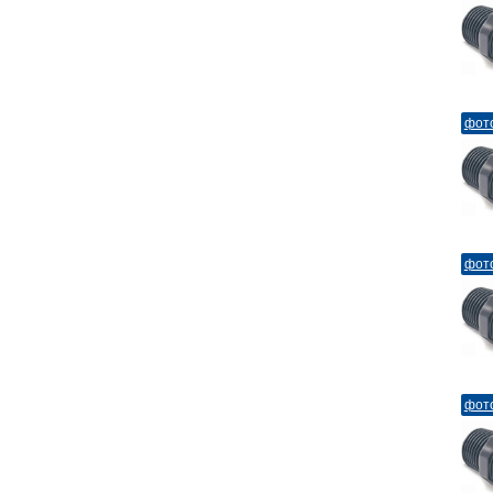
фот
фот
фот