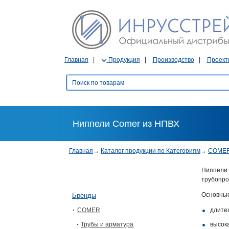
Главная
Продукция
Производство
Проект
Ниппели Comer из НПВХ
Главная
→
Каталог продукции по Категориям
→
COME
Ниппели 
трубопро
Основные
Бренды
COMER
длите
Трубы и арматура
высок