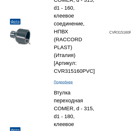
COMER, d - 315,
d1 - 160,
клеевое
фото
соединение,
НПВХ
CVR315160
(RACCORD
PLAST)
(Италия)
[Артикул:
CVR315160PVC]
Подробнее
Втулка
переходная
COMER, d - 315,
d1 - 180,
клеевое
фото