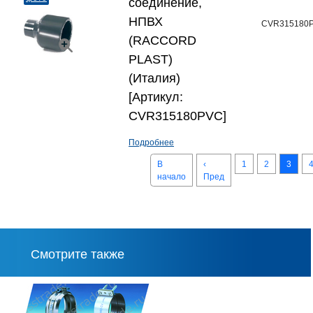
соединение,
НПВХ
CVR315180
(RACCORD
PLAST)
(Италия)
[Артикул:
CVR315180PVC]
Подробнее
В
‹
1
2
3
начало
Пред
Смотрите также