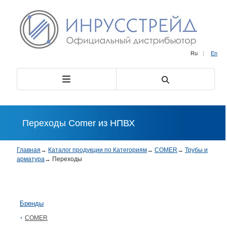
Ru
|
En
Переходы Comer из НПВХ
Главная
→
Каталог продукции по Категориям
→
COMER
→
Трубы и
арматура
→
Переходы
Бренды
COMER