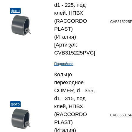
d1 - 225, под
фото
клей, НПВХ
(RACCORDO
CVB315225
PLAST)
(Италия)
[Артикул:
CVB315225PVC]
Подробнее
Кольцо
переходное
COMER, d - 355,
d1 - 315, под
фото
клей, НПВХ
(RACCORDO
CVB355315
PLAST)
(Италия)