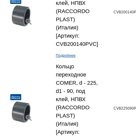
фото
клей, НПВХ
(RACCORDO
CVB200140
PLAST)
(Италия)
[Артикул:
CVB200140PVC]
Подробнее
Кольцо
переходное
COMER, d - 225,
d1 - 90, под
фото
клей, НПВХ
(RACCORDO
CVB225090
PLAST)
(Италия)
[Артикул: