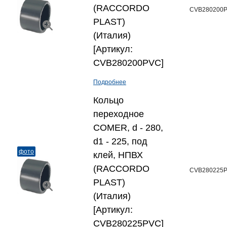
(RACCORDO
CVB280200
PLAST)
(Италия)
[Артикул:
CVB280200PVC]
Подробнее
Кольцо
переходное
COMER, d - 280,
d1 - 225, под
фото
клей, НПВХ
(RACCORDO
CVB280225
PLAST)
(Италия)
[Артикул:
CVB280225PVC]