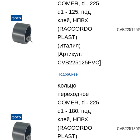
COMER, d - 225,
d1 - 125, под
фото
клей, НПВХ
(RACCORDO
CVB225125
PLAST)
(Италия)
[Артикул:
CVB225125PVC]
Подробнее
Кольцо
переходное
COMER, d - 225,
d1 - 180, под
фото
клей, НПВХ
(RACCORDO
CVB225180
PLAST)