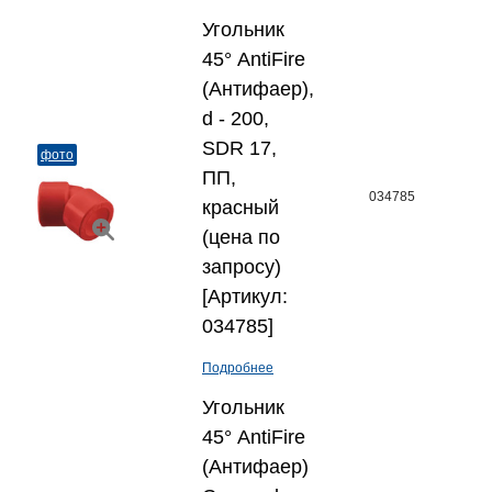
Угольник
45° AntiFire
(Антифаер),
d - 200,
SDR 17,
фото
ПП,
034785
красный
(цена по
запросу)
[Артикул:
034785]
Подробнее
Угольник
45° AntiFire
(Антифаер)