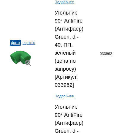
Подробнее
Угольник
90° AntiFire
(Антифаер)
Green, d -
фото
чертеж
40, ПП,
зеленый
033962
(цена по
запросу)
[Артикул:
033962]
Подробнее
Угольник
90° AntiFire
(Антифаер)
Green, d -