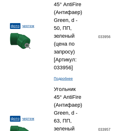
45° AntiFire
(Антифаер)
Green, d -
фото
чертеж
50, ПП,
зеленый
033956
(цена по
запросу)
[Артикул:
033956]
Подробнее
Угольник
45° AntiFire
(Антифаер)
Green, d -
фото
чертеж
63, ПП,
зеленый
033957