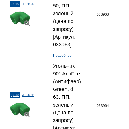
фото
чертеж
50, ПП,
зеленый
033963
(цена по
запросу)
[Артикул:
033963]
Подробнее
Угольник
90° AntiFire
(Антифаер)
Green, d -
фото
чертеж
63, ПП,
зеленый
033964
(цена по
запросу)
[Артикул: