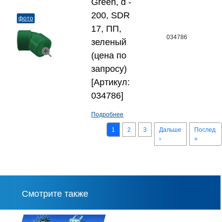
Green, d -
200, SDR
фото
17, ПП,
034786
зеленый
(цена по
запросу)
[Артикул:
034786]
Подробнее
1
2
3
Дальше
Послед
›
»
Смотрите также