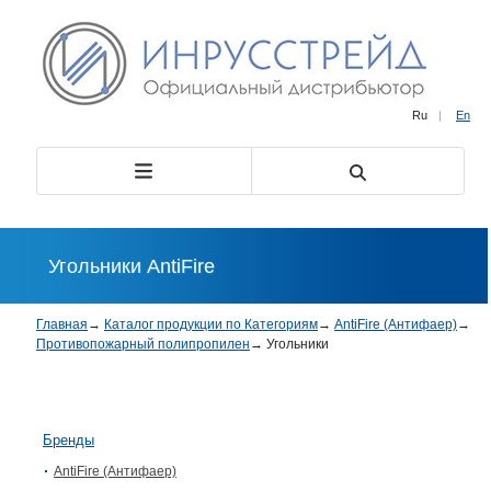
Ru
|
En
Угольники AntiFire
Главная
→
Каталог продукции по Категориям
→
AntiFire (Антифаер)
→
Противопожарный полипропилен
→
Угольники
Бренды
AntiFire (Антифаер)