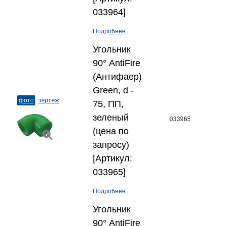
033964]
Подробнее
Угольник
90° AntiFire
(Антифаер)
Green, d -
фото
чертеж
75, ПП,
зеленый
033965
(цена по
запросу)
[Артикул:
033965]
Подробнее
Угольник
90° AntiFire