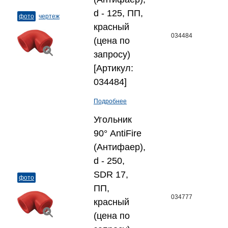
d - 125, ПП,
фото
чертеж
красный
034484
(цена по
запросу)
[Артикул:
034484]
Подробнее
Угольник
90° AntiFire
(Антифаер),
d - 250,
SDR 17,
фото
ПП,
034777
красный
(цена по