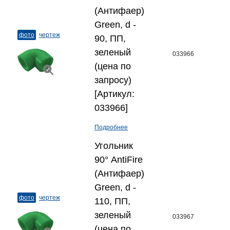
(Антифаер)
Green, d -
фото
чертеж
90, ПП,
зеленый
033966
(цена по
запросу)
[Артикул:
033966]
Подробнее
Угольник
90° AntiFire
(Антифаер)
Green, d -
фото
чертеж
110, ПП,
зеленый
033967
(цена по