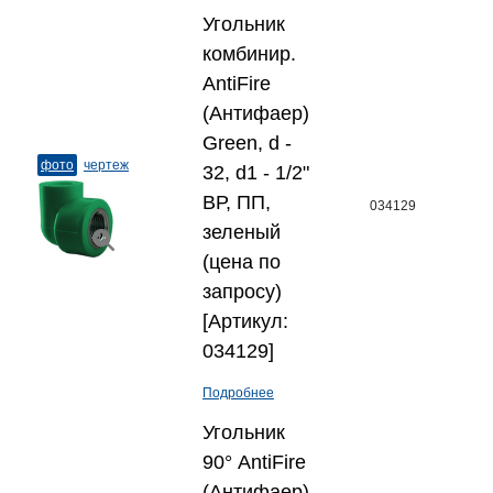
Угольник
комбинир.
AntiFire
(Антифаер)
Green, d -
фото
чертеж
32, d1 - 1/2"
ВР, ПП,
034129
зеленый
(цена по
запросу)
[Артикул:
034129]
Подробнее
Угольник
90° AntiFire
(Антифаер),