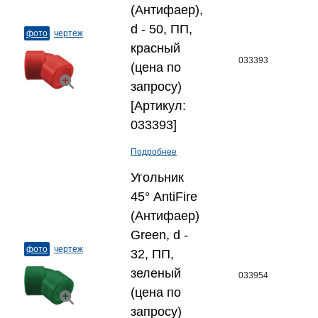
(Антифаер),
d - 50, ПП,
фото
чертеж
красный
033393
(цена по
запросу)
[Артикул:
033393]
Подробнее
Угольник
45° AntiFire
(Антифаер)
Green, d -
фото
чертеж
32, ПП,
зеленый
033954
(цена по
запросу)