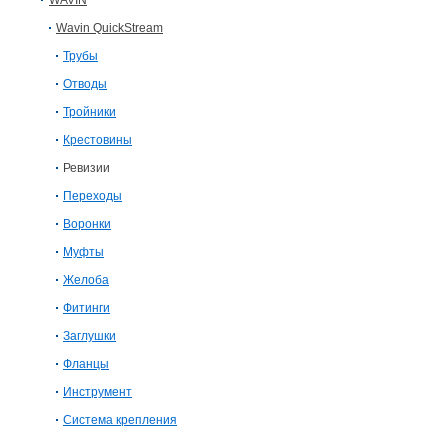
WAVIN
Wavin QuickStream
Трубы
Отводы
Тройники
Крестовины
Ревизии
Переходы
Воронки
Муфты
Желоба
Фитинги
Заглушки
Фланцы
Инструмент
Система крепления