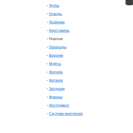
Трубы
Отводы
Тройники
Крестовины
Ревизии
Переходы
Воронки
Муфты
Желоба
Фитинги
Заглушки
Фланцы
Инструмент
Система крепления