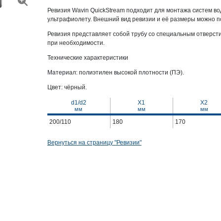
Ревизия Wavin QuickStream подходит для монтажа систем во
ультрафиолету. Внешний вид ревизии и её размеры можно п
Ревизия представляет собой трубу со специальным отверсти
при необходимости.
Технические характеристики
Материал: полиэтилен высокой плотности (ПЭ).
Цвет: чёрный.
d1/d2
X1
X2
мм
мм
мм
200/110
180
170
Вернуться на страницу "Ревизии"