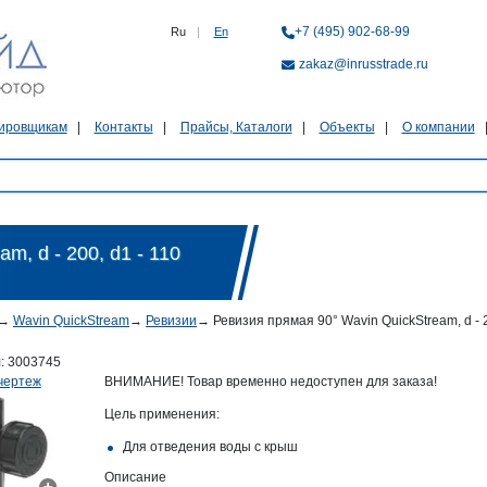
+7 (495) 902-68-99
Ru
|
En
zakaz@inrusstrade.ru
ировщикам
Контакты
Прайсы, Каталоги
Объекты
О компании
m, d - 200, d1 - 110
→
Wavin QuickStream
→
Ревизии
→
Ревизия прямая 90° Wavin QuickStream, d - 2
л:
3003745
чертеж
ВНИМАНИЕ! Товар временно недоступен для заказа!
Цель применения:
Для отведения воды с крыш
Описание