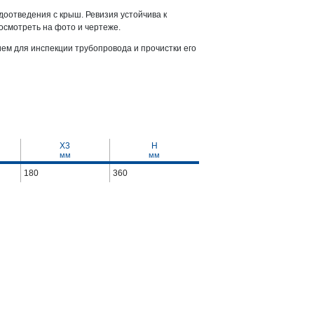
доотведения с крыш. Ревизия устойчива к
осмотреть на фото и чертеже.
ем для инспекции трубопровода и прочистки его
X3
H
мм
мм
180
360