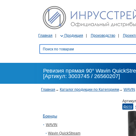
Главная
Продукция
Производство
Проект
Ревизия прямая 90° Wavin QuickStrea
[Артикул: 3003745 / 26560207]
Главная
→
Каталог продукции по Категориям
→
WAVIN
Артику
фото
Бренды
WAVIN
Wavin QuickStream