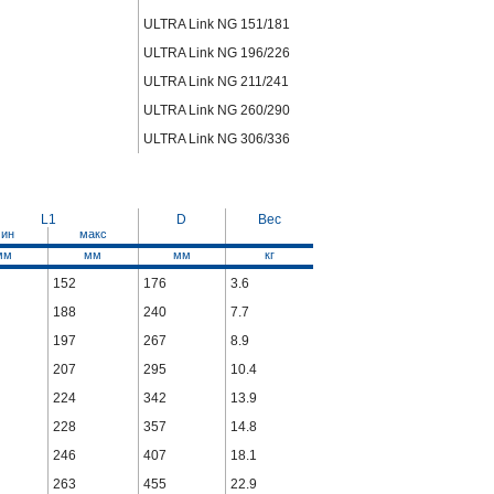
ULTRA Link NG 151/181
ULTRA Link NG 196/226
ULTRA Link NG 211/241
ULTRA Link NG 260/290
ULTRA Link NG 306/336
L1
D
Вес
ин
макс
мм
мм
мм
кг
152
176
3.6
188
240
7.7
197
267
8.9
207
295
10.4
224
342
13.9
228
357
14.8
246
407
18.1
263
455
22.9