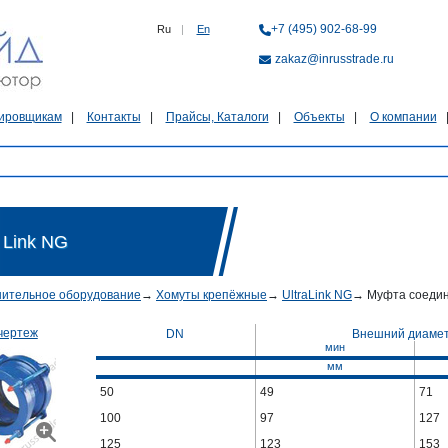
+7 (495) 902-68-99
Ru
|
En
zakaz@inrusstrade.ru
ировщикам
Контакты
Прайсы, Каталоги
Объекты
О компании
Link NG
ительное оборудование
→
Хомуты крепёжные
→
UltraLink NG
→
Муфта соедин
чертеж
DN
Внешний диаме
мин
мм
50
49
71
100
97
127
125
123
153