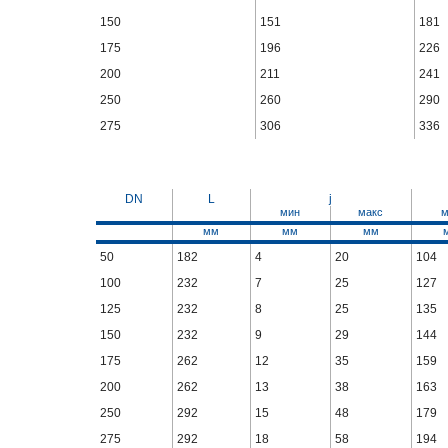
150
151
181
175
196
226
200
211
241
250
260
290
275
306
336
DN
L
j
мин
макс
м
мм
мм
мм
50
182
4
20
104
100
232
7
25
127
125
232
8
25
135
150
232
9
29
144
175
262
12
35
159
200
262
13
38
163
250
292
15
48
179
275
292
18
58
194