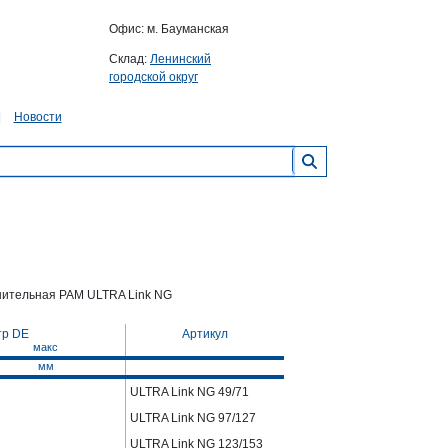
Офис: м. Бауманская
Склад:
Ленинский
городской округ
Новости
ительная PAM ULTRA Link NG
тр DE
Артикул
макс
мм
ULTRA Link NG 49/71
ULTRA Link NG 97/127
ULTRA Link NG 123/153